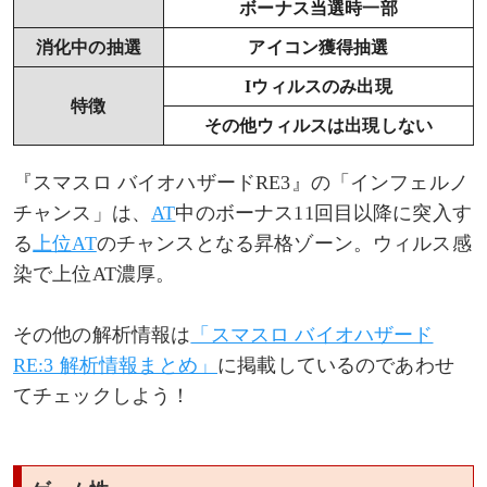
ボーナス当選時一部
消化中の抽選
アイコン獲得抽選
Iウィルスのみ出現
特徴
その他
ウィルス
は出現しない
『スマスロ バイオハザードRE3』の「インフェルノ
チャンス」は、
AT
中のボーナス11回目以降に突入す
る
上位AT
のチャンスとなる昇格ゾーン。ウィルス感
染で上位AT濃厚。
その他の解析情報は
「スマスロ バイオハザード
RE:3 解析情報まとめ」
に掲載しているのであわせ
てチェックしよう！