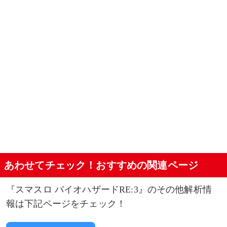
あわせてチェック！おすすめの関連ページ
『スマスロ バイオハザードRE:3』のその他解析情
報は下記ページをチェック！