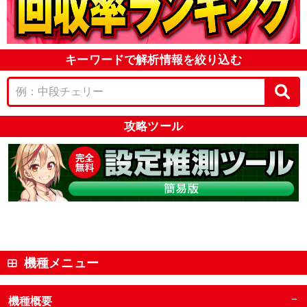
キーワードで解析情報を絞り込む
攻略ツール
機種メニュー
−
機種概要