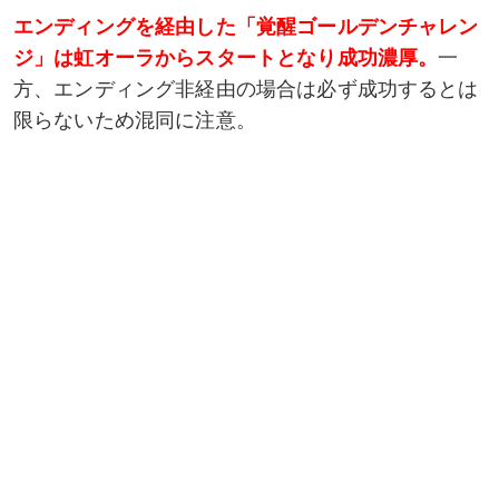
エンディングを経由した「覚醒ゴールデンチャレン
ジ」は虹オーラからスタートとなり成功濃厚。
一
方、エンディング非経由の場合は必ず成功するとは
限らないため混同に注意。