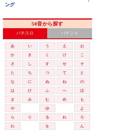
ング
50音から探す
パチスロ
パチンコ
あ
い
う
え
お
か
き
く
け
こ
さ
し
す
せ
そ
た
ち
つ
て
と
な
に
ぬ
ね
の
は
ひ
ふ
へ
ほ
ま
み
む
め
も
や
ゆ
よ
ら
り
る
れ
ろ
わ
を
ん