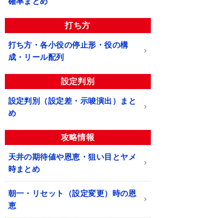
確率まとめ
打ち方
打ち方・各小役の停止形・役の構
成・リール配列
設定判別
設定判別（設定差・示唆演出）まと
め
攻略情報
天井の期待値や恩恵・狙い目とヤメ
時まとめ
朝一・リセット（設定変更）時の恩
恵