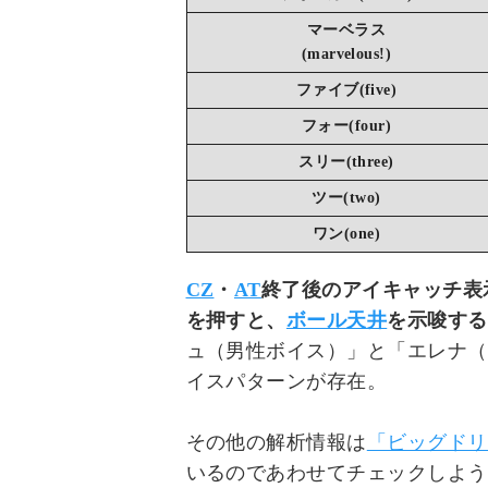
マーベラス
(marvelous!)
ファイブ(five)
フォー(four)
スリー(three)
ツー(two)
ワン(one)
CZ
・
AT
終了後のアイキャッチ表示
を押すと、
ボール天井
を示唆する
ュ（男性ボイス）」と「エレナ（
イスパターンが存在。
その他の解析情報は
「ビッグドリ
いるのであわせてチェックしよう