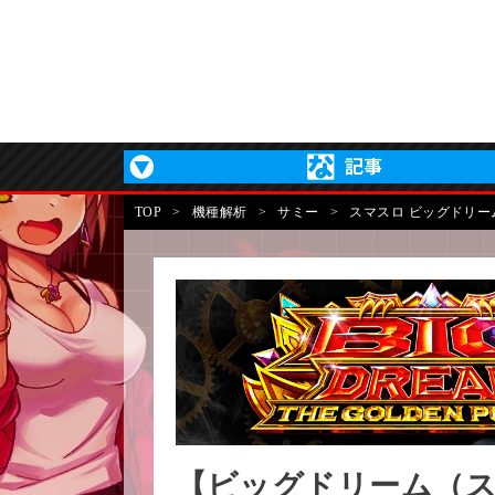
TOP
>
機種解析
>
サミー
>
スマスロ ビッグドリーム T
【ビッグドリーム（ス