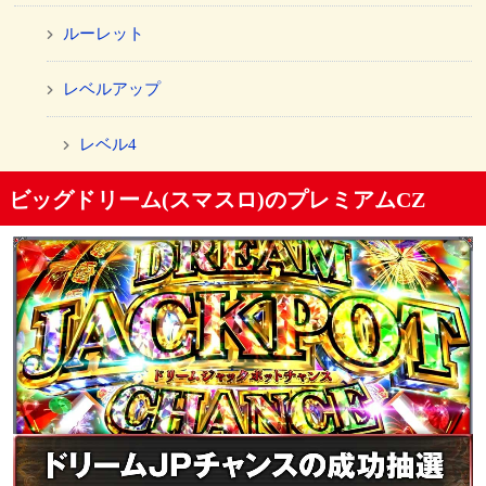
ルーレット
レベルアップ
レベル4
ビッグドリーム(スマスロ)のプレミアムCZ
プレミアム演出
裏ボタン
あわせてチェック！おすすめの関連ページ