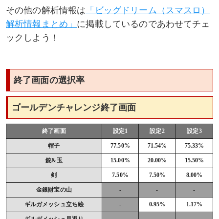
その他の解析情報は
「ビッグドリーム（スマスロ）
解析情報まとめ」
に掲載しているのであわせてチェ
ックしよう！
終了画面の選択率
ゴールデンチャレンジ終了画面
終了画面
設定1
設定2
設定3
帽子
77.50%
71.54%
75.33%
銃&玉
15.00%
20.00%
15.50%
剣
7.50%
7.50%
8.00%
金銀財宝の山
-
-
-
ギルガメッシュ立ち絵
-
0.95%
1.17%