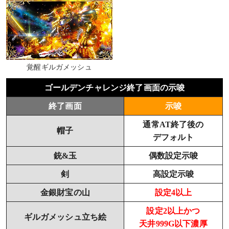
覚醒ギルガメッシュ
ゴールデンチャレンジ終了画面の示唆
終了画面
示唆
通常AT終了後の
帽子
デフォルト
銃&玉
偶数設定示唆
剣
高設定示唆
金銀財宝の山
設定4以上
設定2以上かつ
ギルガメッシュ立ち絵
天井999G以下濃厚