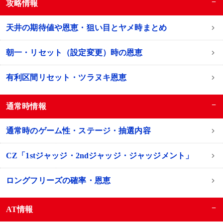
−
攻略情報
天井の期待値や恩恵・狙い目とヤメ時まとめ
朝一・リセット（設定変更）時の恩恵
有利区間リセット・ツラヌキ恩恵
−
通常時情報
通常時のゲーム性・ステージ・抽選内容
CZ「1stジャッジ・2ndジャッジ・ジャッジメント」
ロングフリーズの確率・恩恵
−
AT情報