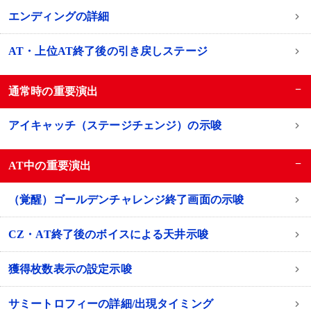
エンディングの詳細
AT・上位AT終了後の引き戻しステージ
−
通常時の重要演出
アイキャッチ（ステージチェンジ）の示唆
−
AT中の重要演出
（覚醒）ゴールデンチャレンジ終了画面の示唆
CZ・AT終了後のボイスによる天井示唆
獲得枚数表示の設定示唆
サミートロフィーの詳細/出現タイミング