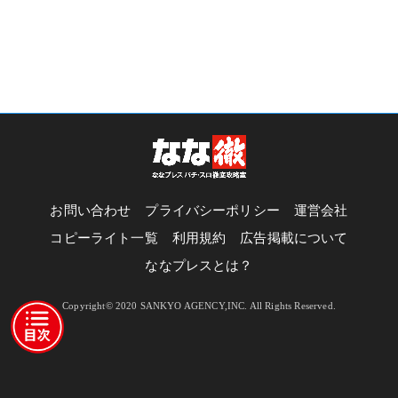
お問い合わせ
プライバシーポリシー
運営会社
コピーライト一覧
利用規約
広告掲載について
ななプレスとは？
Copyright© 2020 SANKYO AGENCY,INC. All Rights Reserved.