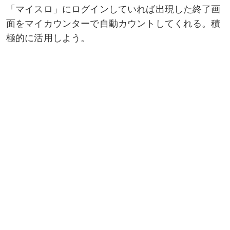
「マイスロ」にログインしていれば出現した終了画
面をマイカウンターで自動カウントしてくれる。積
極的に活用しよう。