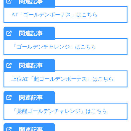
AT「ゴールデンボーナス」はこちら
「ゴールデンチャレンジ」はこちら
上位AT「超ゴールデンボーナス」はこちら
「覚醒ゴールデンチャレンジ」はこちら