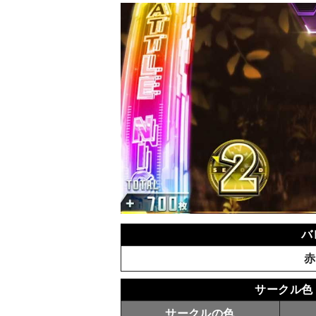
バ
赤
サークル色
サークルの色