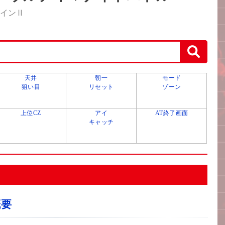
ラインⅡ
天井
朝一
モード
狙い目
リセット
ゾーン
上位CZ
アイ
AT終了画面
キャッチ
概要