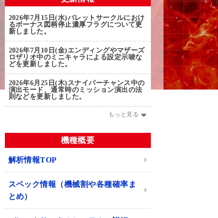
2026年7月15日(水)
バレットサークルにおけ
るボーナス図柄停止濃厚フラグについて更
新しました。
2026年7月10日(金)
エンディングやマザーズ
ロザリオ中のミニキャラによる設定示唆な
どを更新しました。
2026年6月25日(木)
スナイパーチャンス中の
演出モード、通常時のミッション演出の法
則などを更新しました。
もっと見る
機種概要
解析情報TOP
スペック情報（機械割や各種確率ま
とめ）