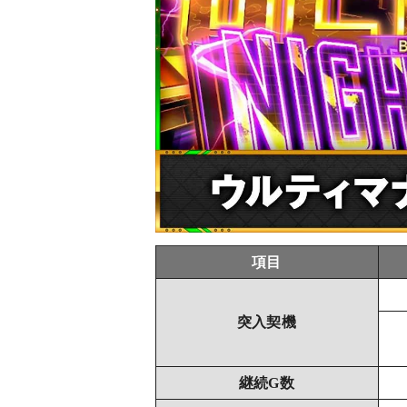
項目
突入契機
継続G数