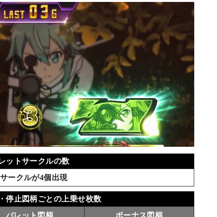
レットサークルの数
サークルが4個出現
・停止図柄ごとの上乗せ枚数
バレット図柄
ボーナス図柄