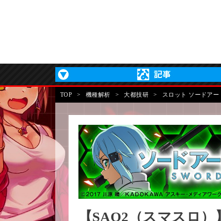
TOP
>
機種解析
>
大都技研
>
スロット ソードア
【SAO2（スマスロ