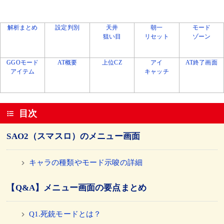
解析まとめ
設定判別
天井
朝一
モード
狙い目
リセット
ゾーン
GGOモード
AT概要
上位CZ
アイ
AT終了画面
アイテム
キャッチ
目次
SAO2（スマスロ）のメニュー画面
キャラの種類やモード示唆の詳細
【Q&A】メニュー画面の要点まとめ
Q1.死銃モードとは？