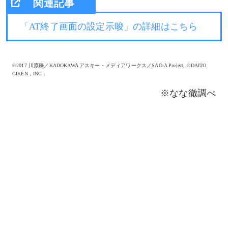
「AT終了画面の設定示唆」の詳細はこちら
©2017 川原礫／KADOKAWA アスキー・メディアワークス／SAO-A Project, ©DAITO
GIKEN，INC．
※なな徹調べ