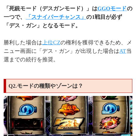
「死銃モード（デスガンモード）」は
GGOモード
の
一つで、
「スナイパーチャンス」
の1戦目が必ず
「デス・ガン」となるモード。
勝利した場合は
上位CZ
の権利を獲得できるため、メ
ニュー画面に「デス・ガン」が出現した場合は
AT
当
選までの続行を推奨。
Q2.モードの種類やゾーンは？