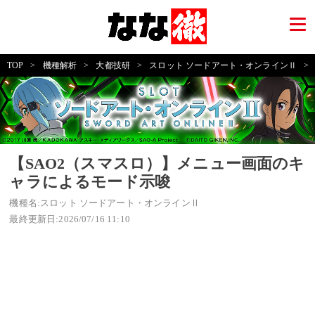
TOP
>
機種解析
>
大都技研
>
スロット ソードアート・オンラインⅡ
>
【SAO2（スマスロ）】メニュー画面のキ
ャラによるモード示唆
機種名:スロット ソードアート・オンラインⅡ
最終更新日:2026/07/16 11:10