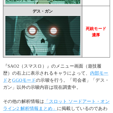
デス・ガン
死銃モード
濃厚
『SAO2（スマスロ）』のメニュー画面（遊技履
歴）の右上に表示されるキャラによって、
内部モー
ド
と
GGOモード
の示唆を行う。「司会者」「デス・
ガン」以外の示唆内容は現在調査中。
その他の解析情報は
「スロット ソードアート・オン
ライン2 解析情報まとめ」
に掲載しているのであわ