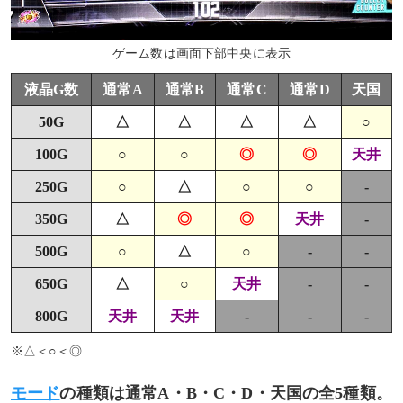
ゲーム数は画面下部中央に表示
液晶G数
通常A
通常B
通常C
通常D
天国
50G
△
△
△
△
○
100G
○
○
◎
◎
天井
250G
○
△
○
○
-
350G
△
◎
◎
天井
-
500G
○
△
○
-
-
650G
△
○
天井
-
-
800G
天井
天井
-
-
-
※△＜○＜◎
モード
の種類は通常A・B・C・D・天国の全5種類。