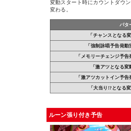
変動スタート時にカウントダウン
変わる。
パタ
「チャンスとなる
「強制詠唱予告発動
「メモリーチェンジ予告
「激アツとなる変
「激アツカットイン予告
「大当り!?となる
ルーン張り付き予告