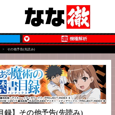
録
>
その他予告(先読み)
目録】その他予告(先読み)