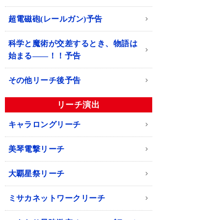
超電磁砲(レールガン)予告
科学と魔術が交差するとき、物語は
始まる――！！予告
その他リーチ後予告
リーチ演出
キャラロングリーチ
美琴電撃リーチ
大覇星祭リーチ
ミサカネットワークリーチ