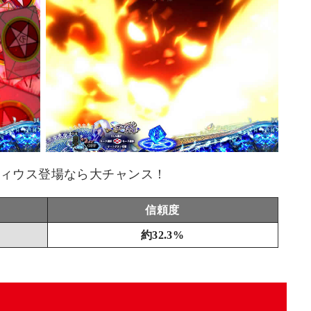
ィウス登場なら大チャンス！
信頼度
約32.3%