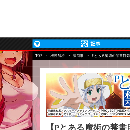
TOP
>
機種解析
>
藤商事
>
Pとある魔術の禁書目
【Pとある魔術の禁書