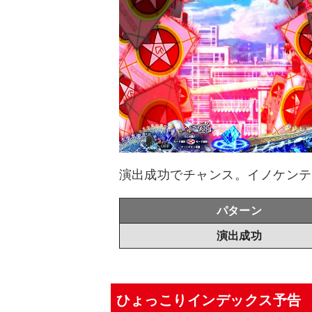
演出成功でチャンス。イノケンテ
パターン
演出成功
ひょっこりインデックス予告