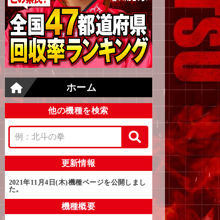
ホーム
他の機種を検索
更新情報
2021年11月4日(木)
機種ページを公開しまし
た。
機種概要