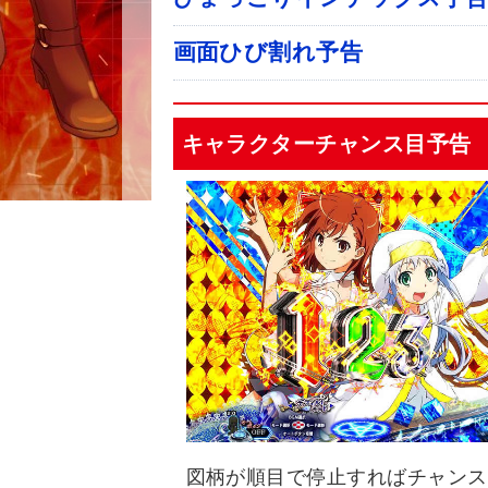
画面ひび割れ予告
キャラクターチャンス目予告
図柄が順目で停止すればチャンス