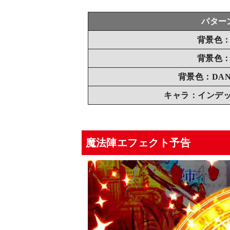
パター
背景色
背景色
背景色：DAN
キャラ：インデ
魔法陣エフェクト予告