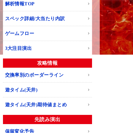
解析情報TOP
スペック詳細/大当たり内訳
ゲームフロー
3大注目演出
攻略情報
交換率別のボーダーライン
遊タイム(天井)
遊タイム(天井)期待値まとめ
先読み演出
保留変化予告