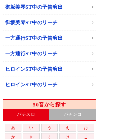
御坂美琴ST中の予告演出
御坂美琴ST中のリーチ
一方通行ST中の予告演出
一方通行ST中のリーチ
ヒロインST中の予告演出
ヒロインST中のリーチ
50音から探す
パチスロ
パチンコ
あ
い
う
え
お
か
き
く
け
こ