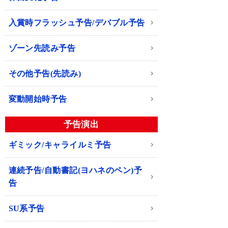
入賞時フラッシュ予告/デバブル予告
ゾーン先読み予告
その他予告(先読み)
変動開始時予告
予告演出
ギミック/キャライルミ予告
連続予告/自動書記(ヨハネのペン)予
告
SU系予告