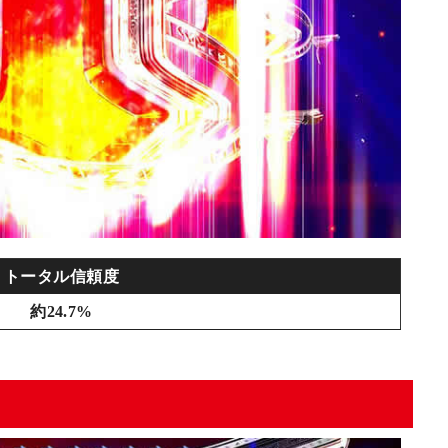
トータル信頼度
約24.7%