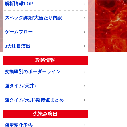
解析情報TOP
スペック詳細/大当たり内訳
ゲームフロー
3大注目演出
攻略情報
交換率別のボーダーライン
遊タイム(天井)
遊タイム(天井)期待値まとめ
先読み演出
保留変化予告