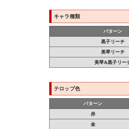
キャラ種類
パターン
黒子リーチ
美琴リーチ
美琴&黒子リー
テロップ色
パターン
赤
金