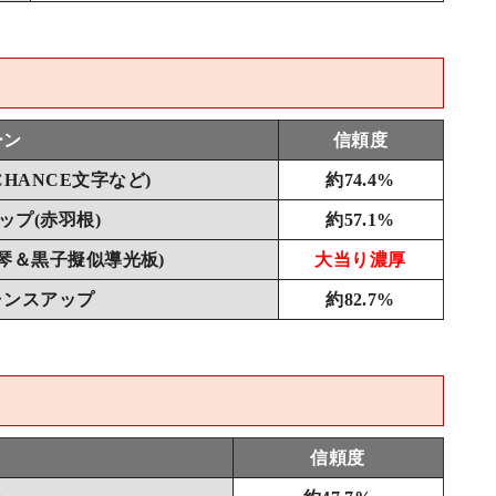
ーン
信頼度
HANCE文字など)
約74.4%
ップ(赤羽根)
約57.1%
琴＆黒子擬似導光板)
大当り濃厚
ャンスアップ
約82.7%
信頼度