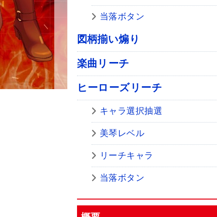
当落ボタン
図柄揃い煽り
楽曲リーチ
ヒーローズリーチ
キャラ選択抽選
美琴レベル
リーチキャラ
当落ボタン