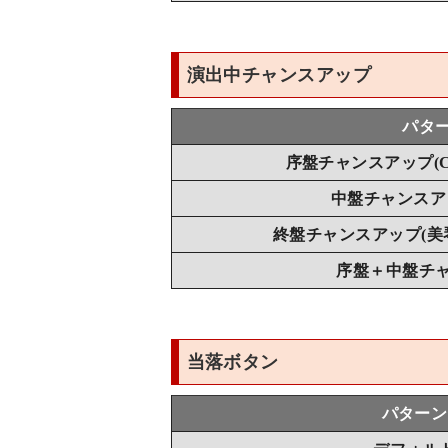
演出中チャンスアップ
パタ
序盤チャンスアップ(C
中盤チャンスア
終盤チャンスアップ(美
序盤＋中盤チ
当落ボタン
パターン