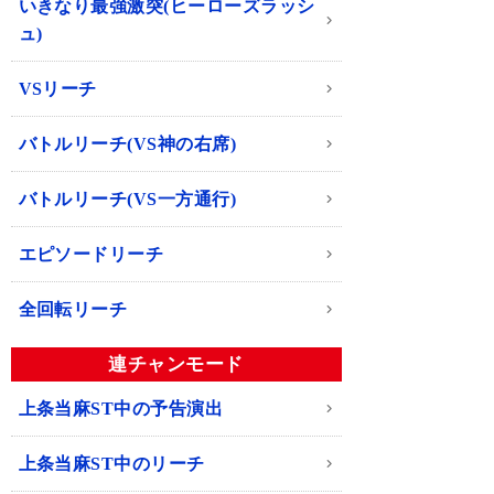
いきなり最強激突(ヒーローズラッシ
ュ)
VSリーチ
バトルリーチ(VS神の右席)
バトルリーチ(VS一方通行)
エピソードリーチ
全回転リーチ
連チャンモード
上条当麻ST中の予告演出
上条当麻ST中のリーチ