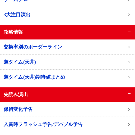
3大注目演出
−
攻略情報
交換率別のボーダーライン
遊タイム(天井)
遊タイム(天井)期待値まとめ
−
先読み演出
保留変化予告
入賞時フラッシュ予告/デバブル予告