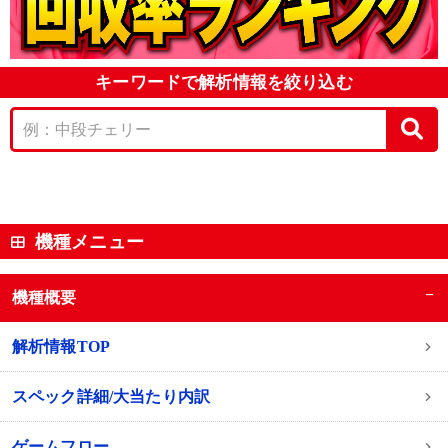
キーワードで解析情報を絞り込む
機種メニュー
−
機種概要
解析情報TOP
スペック詳細/大当たり内訳
ゲームフロー