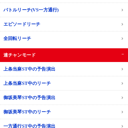
バトルリーチ(VS一方通行)
エピソードリーチ
全回転リーチ
−
連チャンモード
上条当麻ST中の予告演出
上条当麻ST中のリーチ
御坂美琴ST中の予告演出
御坂美琴ST中のリーチ
一方通行ST中の予告演出