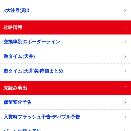
3大注目演出
−
攻略情報
交換率別のボーダーライン
遊タイム(天井)
遊タイム(天井)期待値まとめ
−
先読み演出
保留変化予告
入賞時フラッシュ予告/デバブル予告