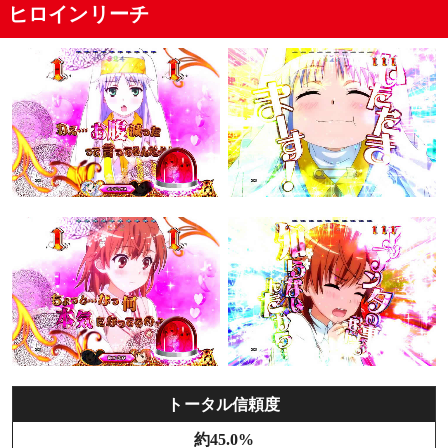
ヒロインリーチ
トータル信頼度
約45.0%