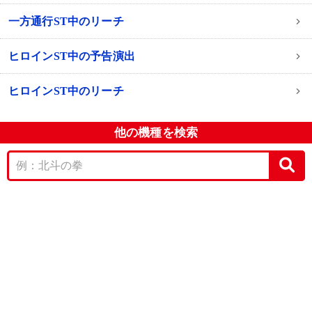
一方通行ST中のリーチ
ヒロインST中の予告演出
ヒロインST中のリーチ
他の機種を検索