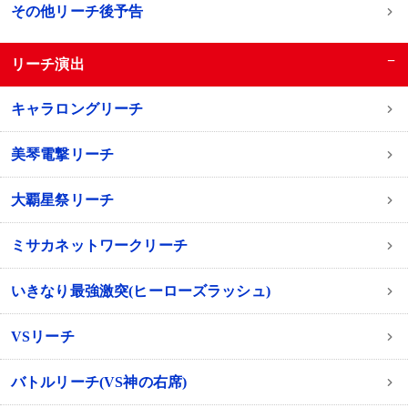
その他リーチ後予告
−
リーチ演出
キャラロングリーチ
美琴電撃リーチ
大覇星祭リーチ
ミサカネットワークリーチ
いきなり最強激突(ヒーローズラッシュ)
VSリーチ
バトルリーチ(VS神の右席)