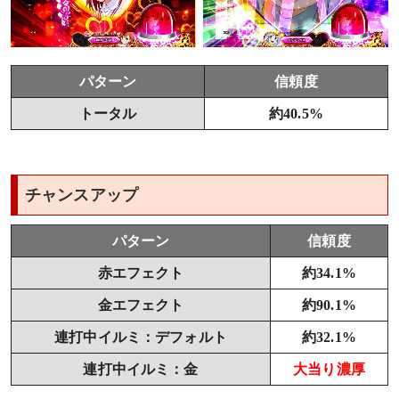
パターン
信頼度
トータル
約40.5%
チャンスアップ
パターン
信頼度
赤エフェクト
約34.1%
金エフェクト
約90.1%
連打中イルミ：デフォルト
約32.1%
連打中イルミ：金
大当り濃厚