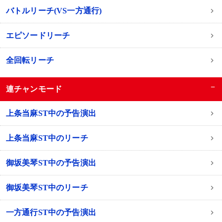
バトルリーチ(VS一方通行)
エピソードリーチ
全回転リーチ
−
連チャンモード
上条当麻ST中の予告演出
上条当麻ST中のリーチ
御坂美琴ST中の予告演出
御坂美琴ST中のリーチ
一方通行ST中の予告演出