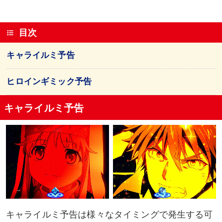
目次
キャライルミ予告
ヒロインギミック予告
キャライルミ予告
キャライルミ予告は様々なタイミングで発生する可