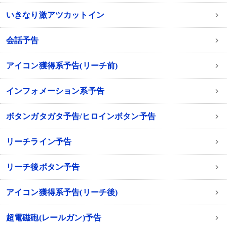
いきなり激アツカットイン
会話予告
アイコン獲得系予告(リーチ前)
インフォメーション系予告
ボタンガタガタ予告/ヒロインボタン予告
リーチライン予告
リーチ後ボタン予告
アイコン獲得系予告(リーチ後)
超電磁砲(レールガン)予告