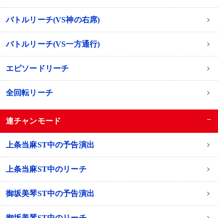
バトルリーチ(VS神の右席)
バトルリーチ(VS一方通行)
エピソードリーチ
全回転リーチ
−
連チャンモード
上条当麻ST中の予告演出
上条当麻ST中のリーチ
御坂美琴ST中の予告演出
御坂美琴ST中のリーチ