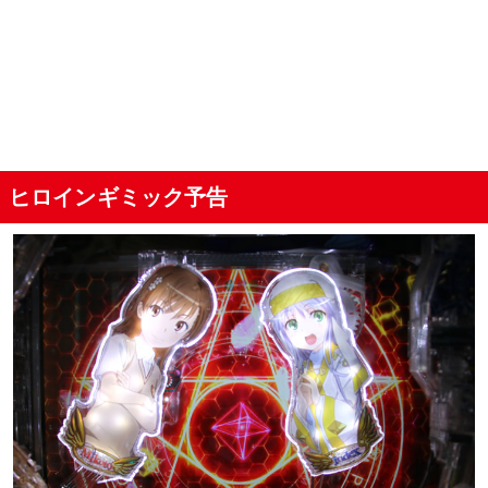
ヒロインギミック予告