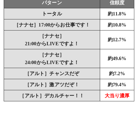
パターン
信頼度
トータル
約11.8%
［ナナセ］17:00からお仕事です！
約10.8%
［ナナセ］
約12.7%
21:00からLIVEですよ！
［ナナセ］
約49.6%
24:00からLIVEですよ！
［アルト］チャンスだぞ
約7.2%
［アルト］激アツだぞ！
約79.4%
［アルト］デカルチャー！！
大当り濃厚