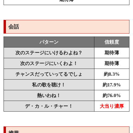
会話
パターン
信頼度
次のステージにいけるわよね？
期待薄
次のステージにいくわよ！
期待薄
チャンスだっていってるでしょ
約8.3%
私の歌を聴け！
約17.9%
熱いわね！
約76.0%
デ・カ・ル・チャー！
大当り濃厚