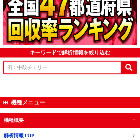
キーワードで解析情報を絞り込む
機種メニュー
−
機種概要
解析情報TOP