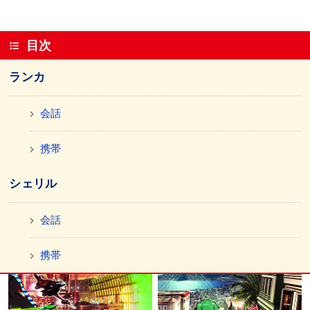
目次
ランカ
会話
携帯
シェリル
会話
携帯