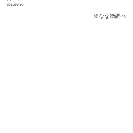
(C)SANKYO
※なな徹調べ