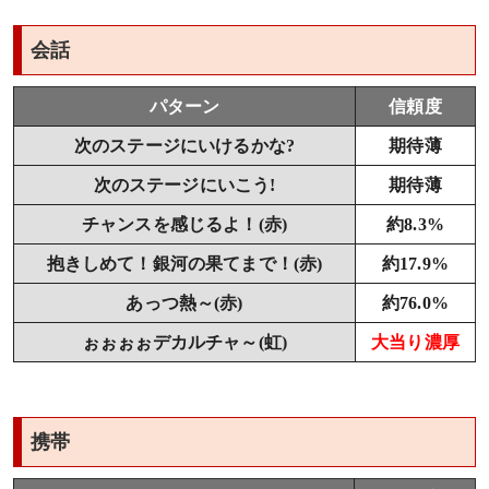
会話
パターン
信頼度
次のステージにいけるかな?
期待薄
次のステージにいこう!
期待薄
チャンスを感じるよ！(赤)
約8.3%
抱きしめて！銀河の果てまで！(赤)
約17.9%
あっつ熱～(赤)
約76.0%
ぉぉぉぉデカルチャ～(虹)
大当り濃厚
携帯