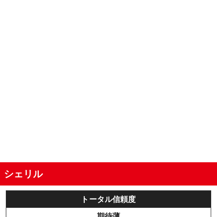
シェリル
トータル信頼度
期待薄