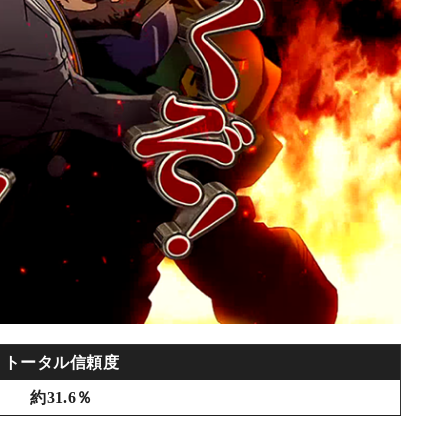
トータル信頼度
約31.6％