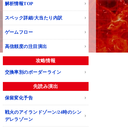
解析情報TOP
スペック詳細/大当たり内訳
ゲームフロー
高信頼度の注目演出
攻略情報
交換率別のボーダーライン
先読み演出
保留変化予告
戦火のアイランドゾーン/24時のシン
デレラゾーン