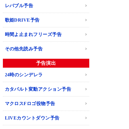
レバブル予告
歌姫DRIVE予告
時間よ止まれフリーズ予告
その他先読み予告
予告演出
24時のシンデレラ
カタパルト変動アクション予告
マクロスFロゴ役物予告
LIVEカウントダウン予告