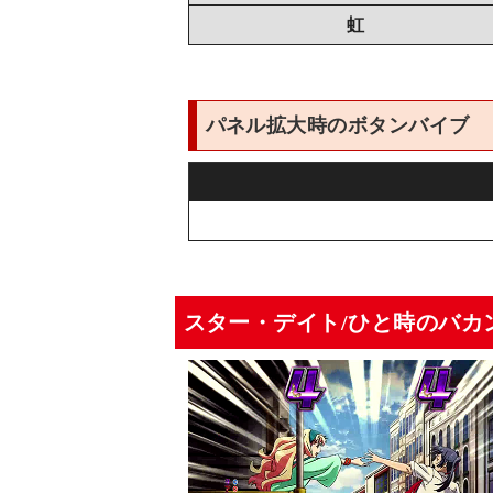
虹
パネル拡大時のボタンバイブ
スター・デイト/ひと時のバカ