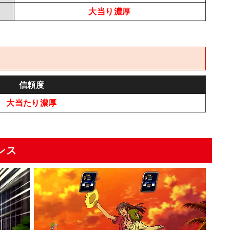
大当り濃厚
信頼度
大当たり濃厚
ンス