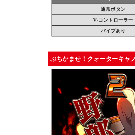
通常ボタン
V-コントローラー
バイブあり
ぶちかませ！クォーターキャ