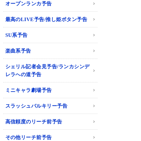
オープンランカ予告
最高のLIVE予告/推し姫ボタン予告
SU系予告
楽曲系予告
シェリル記者会見予告/ランカシンデ
レラへの道予告
ミニキャラ劇場予告
スラッシュバルキリー予告
高信頼度のリーチ前予告
その他リーチ前予告