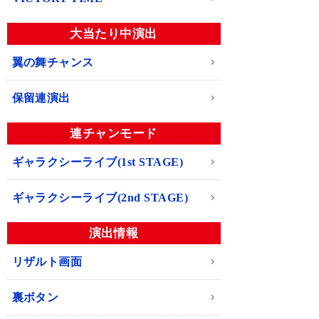
大当たり中演出
翼の舞チャンス
保留連演出
連チャンモード
ギャラクシーライブ(1st STAGE)
ギャラクシーライブ(2nd STAGE)
演出情報
リザルト画面
裏ボタン