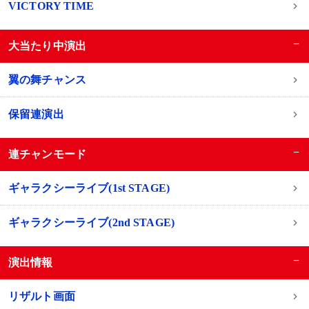
VICTORY TIME
−
大当たり中演出
翼の舞チャンス
保留連演出
−
連チャンモード
ギャラクシーライブ(1st STAGE)
ギャラクシーライブ(2nd STAGE)
−
演出情報
リザルト画面