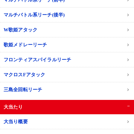
マルチバトル系リーチ(後半)
W歌姫アタック
歌姫メドレーリーチ
フロンティアスパイラルリーチ
マクロスFアタック
三島全回転リーチ
−
大当たり
大当り概要