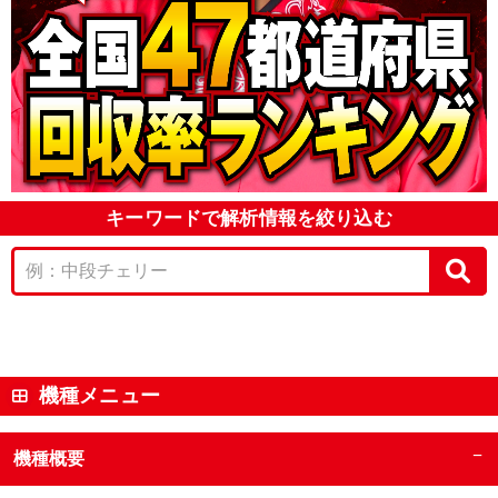
キーワードで解析情報を絞り込む
機種メニュー
−
機種概要