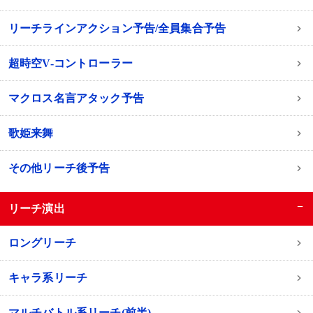
リーチラインアクション予告/全員集合予告
超時空V-コントローラー
マクロス名言アタック予告
歌姫来舞
その他リーチ後予告
−
リーチ演出
ロングリーチ
キャラ系リーチ
マルチバトル系リーチ(前半)