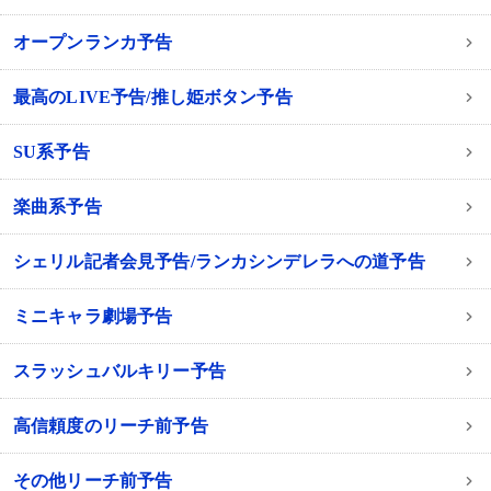
オープンランカ予告
最高のLIVE予告/推し姫ボタン予告
SU系予告
楽曲系予告
シェリル記者会見予告/ランカシンデレラへの道予告
ミニキャラ劇場予告
スラッシュバルキリー予告
高信頼度のリーチ前予告
その他リーチ前予告