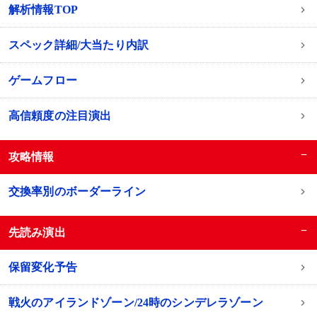
解析情報TOP
スペック詳細/大当たり内訳
ゲームフロー
高信頼度の注目演出
−
攻略情報
交換率別のボーダーライン
−
先読み演出
保留変化予告
戦火のアイランドゾーン/24時のシンデレラゾーン