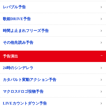
レバブル予告
歌姫DRIVE予告
時間よ止まれフリーズ予告
その他先読み予告
−
予告演出
24時のシンデレラ
カタパルト変動アクション予告
マクロスFロゴ役物予告
LIVEカウントダウン予告