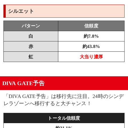
シルエット
パターン
信頼度
白
約7.8%
赤
約43.8%
虹
大当り濃厚
DIVA GATE予告
「DIVA GATE予告」は移行先に注目。24時のシンデ
レラゾーンへ移行すると大チャンス！
トータル信頼度