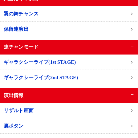
翼の舞チャンス
保留連演出
−
連チャンモード
ギャラクシーライブ(1st STAGE)
ギャラクシーライブ(2nd STAGE)
−
演出情報
リザルト画面
裏ボタン