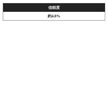
信頼度
約4.8%