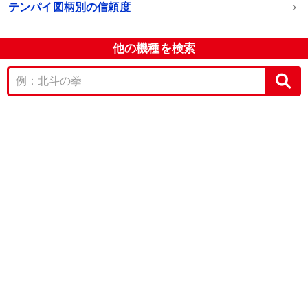
テンパイ図柄別の信頼度
他の機種を検索