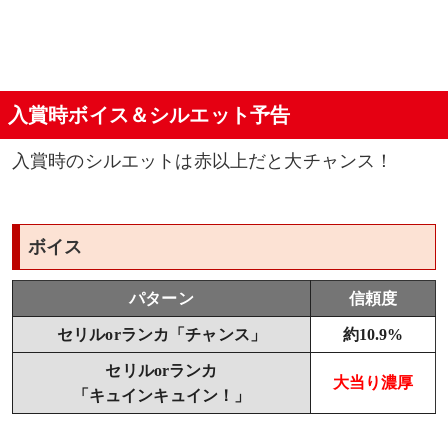
入賞時ボイス＆シルエット予告
入賞時のシルエットは赤以上だと大チャンス！
ボイス
パターン
信頼度
セリルorランカ「チャンス」
約10.9%
セリルorランカ
大当り濃厚
「キュインキュイン！」