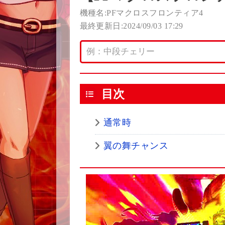
機種名:PFマクロスフロンティア4
最終更新日:2024/09/03 17:29
目次
通常時
翼の舞チャンス