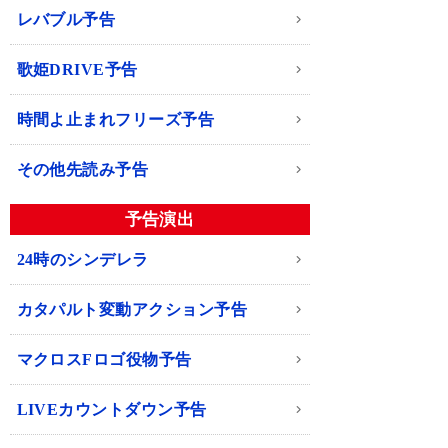
レバブル予告
歌姫DRIVE予告
時間よ止まれフリーズ予告
その他先読み予告
予告演出
24時のシンデレラ
カタパルト変動アクション予告
マクロスFロゴ役物予告
LIVEカウントダウン予告