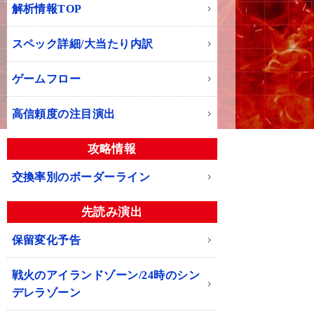
解析情報TOP
スペック詳細/大当たり内訳
ゲームフロー
高信頼度の注目演出
攻略情報
交換率別のボーダーライン
先読み演出
保留変化予告
戦火のアイランドゾーン/24時のシン
デレラゾーン