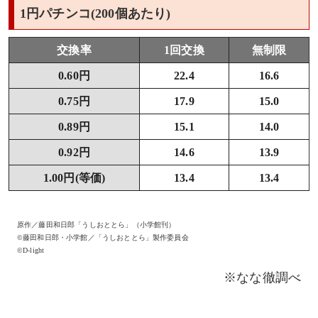
1円パチンコ(200個あたり)
交換率
1回交換
無制限
0.60円
22.4
16.6
0.75円
17.9
15.0
0.89円
15.1
14.0
0.92円
14.6
13.9
1.00円(等価)
13.4
13.4
原作／藤田和日郎「うしおととら」（小学館刊）
©藤田和日郎・小学館／「うしおととら」製作委員会
©D-light
※なな徹調べ