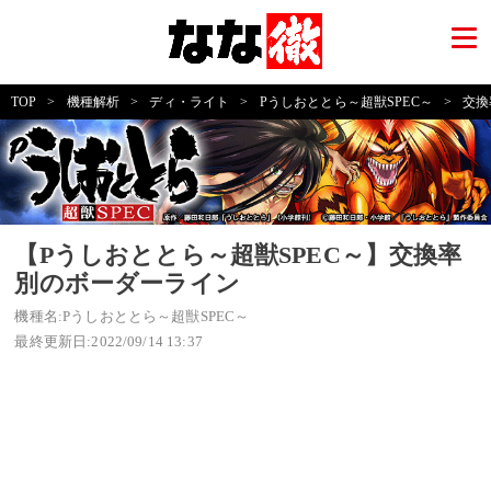
TOP
>
機種解析
>
ディ・ライト
>
Pうしおととら～超獣SPEC～
>
交換
【Pうしおととら～超獣SPEC～】交換率
別のボーダーライン
機種名:Pうしおととら～超獣SPEC～
最終更新日:2022/09/14 13:37