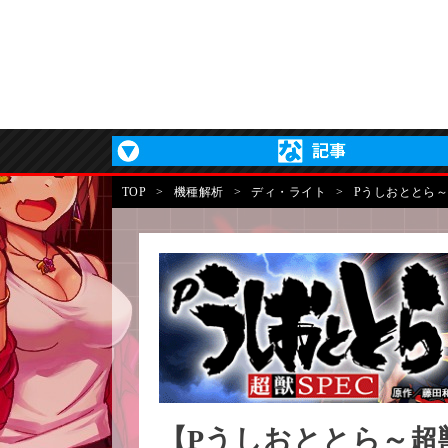
TOP
>
機種解析
>
ディ・ライト
>
Pうしおととら～
【Pうしおととら～超