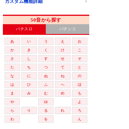
カスタム機能詳細
50音から探す
パチスロ
パチンコ
あ
い
う
え
お
か
き
く
け
こ
さ
し
す
せ
そ
た
ち
つ
て
と
な
に
ぬ
ね
の
は
ひ
ふ
へ
ほ
ま
み
む
め
も
や
ゆ
よ
ら
り
る
れ
ろ
わ
を
ん