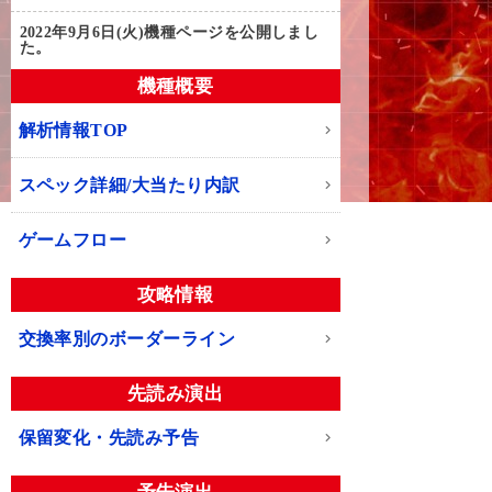
2022年9月6日(火)
機種ページを公開しまし
た。
機種概要
解析情報TOP
スペック詳細/大当たり内訳
ゲームフロー
攻略情報
交換率別のボーダーライン
先読み演出
保留変化・先読み予告