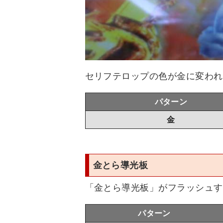
セリフテロップの色が金に変われ
パターン
金
金とら導光板
「金とら導光板」がフラッシュす
パターン