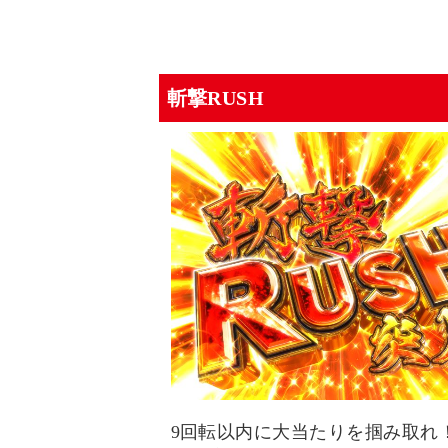
斬撃RUSH
9回転以内に大当たりを掴み取れ