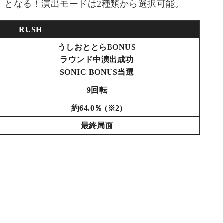
H突入」となる！演出モードは2種類から選択可能。
RUSH
うしおととらBONUS
ラウンド中演出成功
SONIC BONUS当選
9回転
約64.0％ (※2)
最終局面