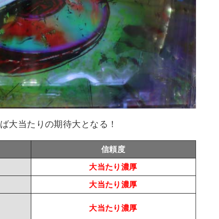
ば大当たりの期待大となる！
信頼度
大当たり濃厚
大当たり濃厚
大当たり濃厚