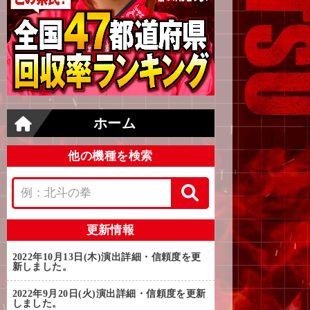
ホーム
他の機種を検索
更新情報
2022年10月13日(木)
演出詳細・信頼度を更
新しました。
2022年9月20日(火)
演出詳細・信頼度を更新
しました。