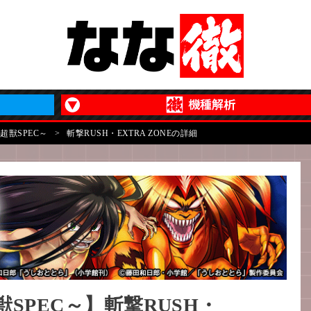
超獣SPEC～
>
斬撃RUSH・EXTRA ZONEの詳細
SPEC～】斬撃RUSH・