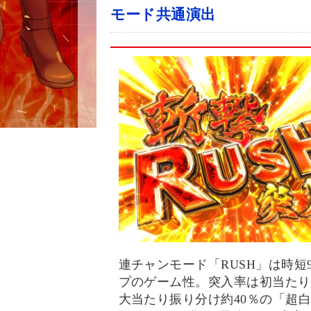
モード共通演出
連チャンモード「RUSH」は時短9回
プのゲーム性。突入率は初当たりの7
大当たり振り分け約40％の「超白熱