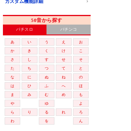
カスタム機能詳細
50音から探す
パチスロ
パチンコ
あ
い
う
え
お
か
き
く
け
こ
さ
し
す
せ
そ
た
ち
つ
て
と
な
に
ぬ
ね
の
は
ひ
ふ
へ
ほ
ま
み
む
め
も
や
ゆ
よ
ら
り
る
れ
ろ
わ
を
ん