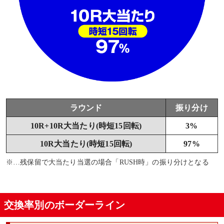
ラウンド
振り分け
10R+10R大当たり(時短15回転)
3%
10R大当たり(時短15回転)
97%
※…残保留で大当たり当選の場合「RUSH時」の振り分けとなる
交換率別のボーダーライン