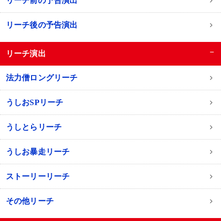
リーチ前の予告演出
リーチ後の予告演出
−
リーチ演出
法力僧ロングリーチ
うしおSPリーチ
うしとらリーチ
うしお暴走リーチ
ストーリーリーチ
その他リーチ