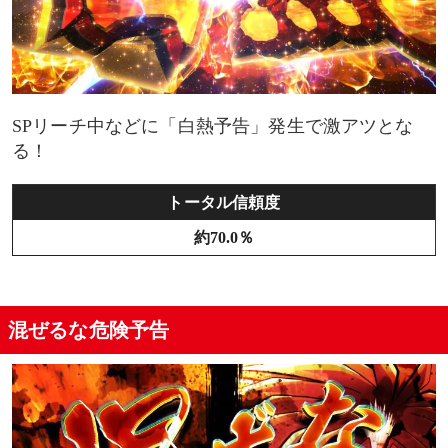
SPリーチ中などに「白熱予告」発生で激アツとな
る！
トータル信頼度
約70.0％
混ぜるな危険予告