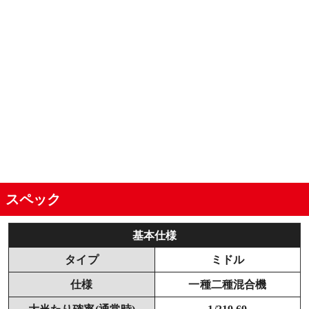
スペック
基本仕様
タイプ
ミドル
仕様
一種二種混合機