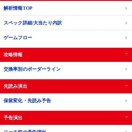
解析情報TOP
スペック詳細/大当たり内訳
ゲームフロー
−
攻略情報
交換率別のボーダーライン
−
先読み演出
保留変化・先読み予告
−
予告演出