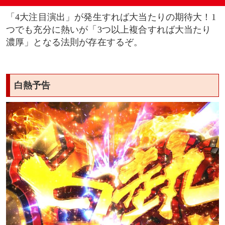
「4大注目演出」が発生すれば大当たりの期待大！1
つでも充分に熱いが「3つ以上複合すれば大当たり
濃厚」となる法則が存在するぞ。
白熱予告