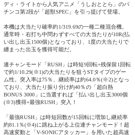
ディ・ライトから人気アニメ「うしおととら」のパ
チンコ第2段が「超獣SPEC」を引っ提げて登場。
本機は大当たり確率約1/319.69の一種二種混合機。
通常時・右打ち中問わずすべての大当たりが10R(払
い出し出玉1500個)となっており、1度の大当たりで
纏まった出玉を獲得可能だ。
連チャンモード「RUSH」は時短9回転+残保留1回転
で約1/10.29(※1)の大当たりを狙うSTタイプのゲー
ム性。突入率は75％、継続率は約64.0％(※2)となっ
ており、大当たり振り分け約40％の「超白熱
BONUS 3000」に当選すれば「払い出し出玉3000個
(※3)獲得+最強RUSH」突入！
「最強RUSH」は時短回数が15回転に増加し継続率
約81.1％(※4)に跳ね上がる上位連チャンモード！超
高速変動と「V-SONICアタッカー」を用いた超高速