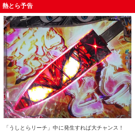
熱とら予告
「うしとらリーチ」中に発生すれば大チャンス！