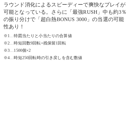
ラウンド消化によるスピーディーで爽快なプレイが
可能となっている。さらに「最強RUSH」中も約3％
の振り分けで「超白熱BONUS 3000」の当選の可能
性あり！
※1…特図当たりと小当たりの合算値
※2…時短回数9回転+残保留1回転
※3…1500個×2
※4…時短250回転時の引き戻しを含む数値