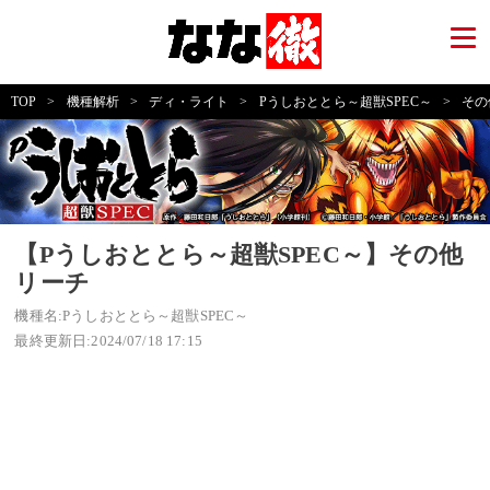
TOP
>
機種解析
>
ディ・ライト
>
Pうしおととら～超獣SPEC～
>
その
【Pうしおととら～超獣SPEC～】その他
リーチ
機種名:Pうしおととら～超獣SPEC～
最終更新日:2024/07/18 17:15