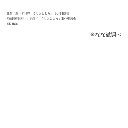
原作／藤田和日郎「うしおととら」（小学館刊）
©藤田和日郎・小学館／「うしおととら」製作委員会
©D-light
※なな徹調べ