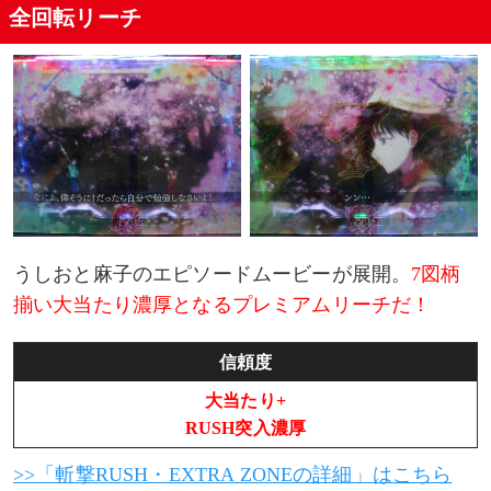
全回転リーチ
うしおと麻子のエピソードムービーが展開。
7図柄
揃い大当たり濃厚となるプレミアムリーチだ！
信頼度
大当たり+
RUSH突入濃厚
>>「斬撃RUSH・EXTRA ZONEの詳細」はこちら