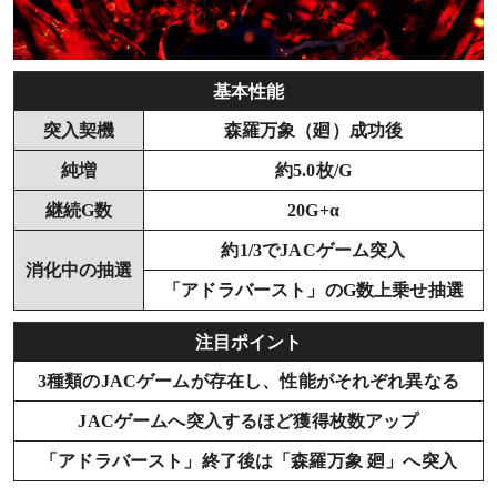
基本性能
突入契機
森羅万象（廻）成功後
純増
約5.0枚/G
継続G数
20G+α
約1/3でJACゲーム突入
消化中の抽選
「アドラバースト」のG数上乗せ抽選
注目ポイント
3種類のJACゲームが存在し、性能がそれぞれ異なる
JACゲームへ突入するほど獲得枚数アップ
「アドラバースト」終了後は「森羅万象 廻」へ突入