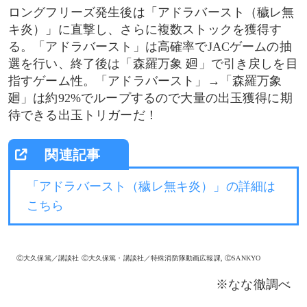
ロングフリーズ発生後は「アドラバースト（穢レ無
キ炎）」に直撃し、さらに複数ストックを獲得す
る。「アドラバースト」は高確率でJACゲームの抽
選を行い、終了後は「森羅万象 廻」で引き戻しを目
指すゲーム性。「アドラバースト」→「森羅万象
廻」は約92%でループするので大量の出玉獲得に期
待できる出玉トリガーだ！
「アドラバースト（穢レ無キ炎）」の詳細は
こちら
Ⓒ大久保篤／講談社 Ⓒ大久保篤・講談社／特殊消防隊動画広報課, ⒸSANKYO
※なな徹調べ