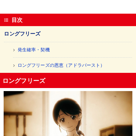
目次
ロングフリーズ
発生確率・契機
ロングフリーズの恩恵（アドラバースト）
ロングフリーズ