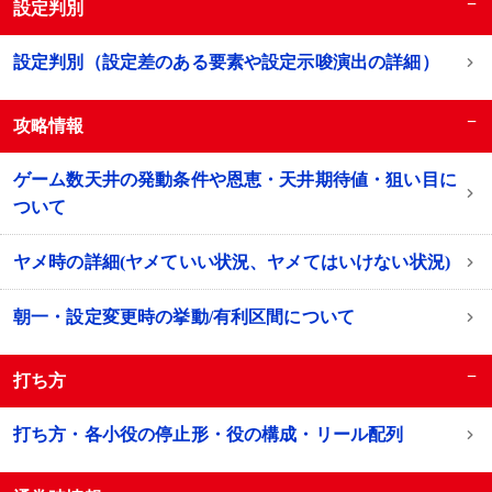
−
設定判別
設定判別（設定差のある要素や設定示唆演出の詳細）
−
攻略情報
ゲーム数天井の発動条件や恩恵・天井期待値・狙い目に
ついて
ヤメ時の詳細(ヤメていい状況、ヤメてはいけない状況)
朝一・設定変更時の挙動/有利区間について
−
打ち方
打ち方・各小役の停止形・役の構成・リール配列