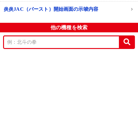
炎炎JAC（バースト）開始画面の示唆内容
他の機種を検索