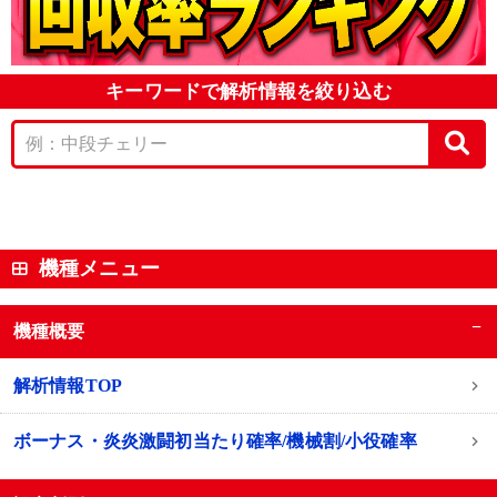
キーワードで解析情報を絞り込む
機種メニュー
−
機種概要
解析情報TOP
ボーナス・炎炎激闘初当たり確率/機械割/小役確率