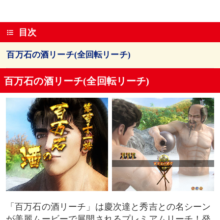
目次
百万石の酒リーチ(全回転リーチ)
百万石の酒リーチ(全回転リーチ)
「百万石の酒リーチ」は慶次達と秀吉との名シーン
が美麗ムービーで展開されるプレミアムリーチ！発