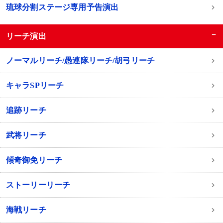
琉球分割ステージ専用予告演出
−
リーチ演出
ノーマルリーチ/愚連隊リーチ/胡弓リーチ
キャラSPリーチ
追跡リーチ
武将リーチ
傾奇御免リーチ
ストーリーリーチ
海戦リーチ