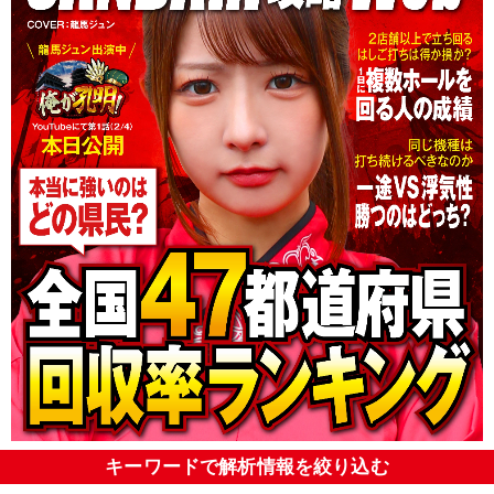
キーワードで解析情報を絞り込む