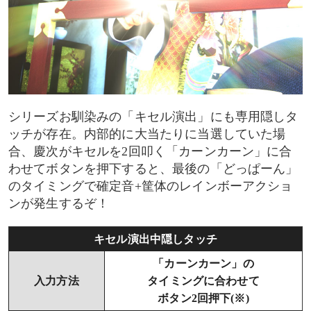
シリーズお馴染みの「キセル演出」にも専用隠しタ
ッチが存在。内部的に大当たりに当選していた場
合、慶次がキセルを2回叩く「カーンカーン」に合
わせてボタンを押下すると、最後の「どっぱーん」
のタイミングで確定音+筐体のレインボーアクショ
ンが発生するぞ！
キセル演出中隠しタッチ
「カーンカーン」の
入力方法
タイミングに合わせて
ボタン2回押下(※)