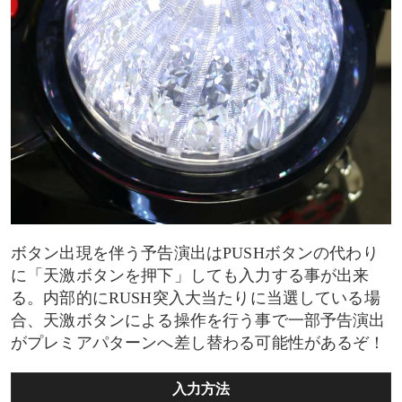
ボタン出現を伴う予告演出はPUSHボタンの代わり
に「天激ボタンを押下」しても入力する事が出来
る。内部的にRUSH突入大当たりに当選している場
合、天激ボタンによる操作を行う事で一部予告演出
がプレミアパターンへ差し替わる可能性があるぞ！
入力方法