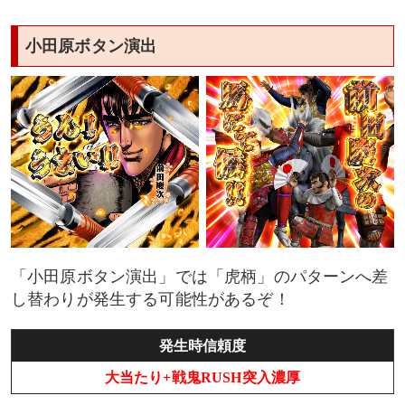
小田原ボタン演出
「小田原ボタン演出」では「虎柄」のパターンへ差
し替わりが発生する可能性があるぞ！
発生時信頼度
大当たり+戦鬼RUSH突入濃厚