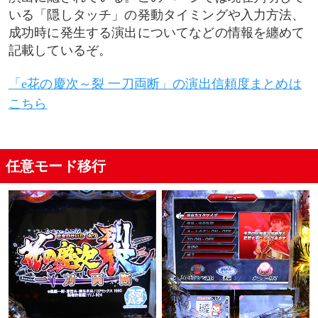
いる「隠しタッチ」の発動タイミングや入力方法、
成功時に発生する演出についてなどの情報を纏めて
記載しているぞ。
「e花の慶次～裂 一刀両断」の演出信頼度まとめは
こちら
任意モード移行