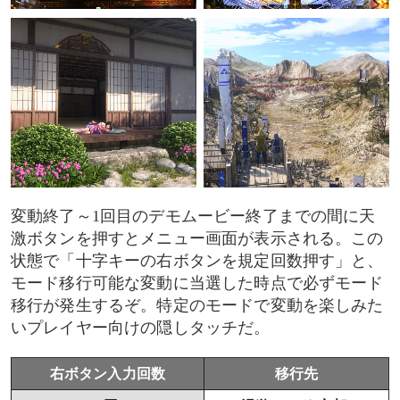
変動終了～1回目のデモムービー終了までの間に天
激ボタンを押すとメニュー画面が表示される。この
状態で「十字キーの右ボタンを規定回数押す」と、
モード移行可能な変動に当選した時点で必ずモード
移行が発生するぞ。特定のモードで変動を楽しみた
いプレイヤー向けの隠しタッチだ。
右ボタン入力回数
移行先