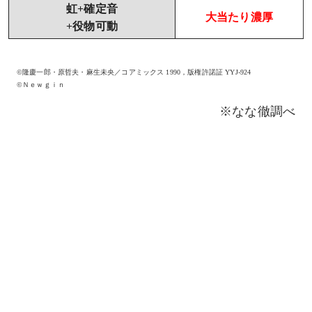
虹+確定音
大当たり濃厚
+役物可動
©隆慶一郎・原哲夫・麻生未央／コアミックス 1990，版権許諾証 YYJ-924
©Ｎｅｗｇｉｎ
※なな徹調べ