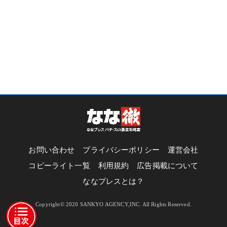
お問い合わせ
プライバシーポリシー
運営会社
コピーライト一覧
利用規約
広告掲載について
ななプレスとは？
Copyright© 2020 SANKYO AGENCY,INC. All Rights Reserved.