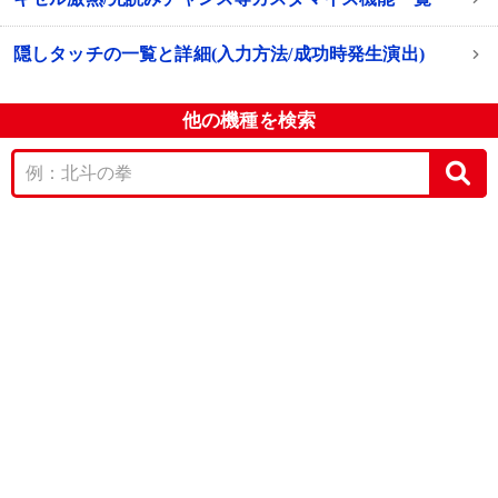
隠しタッチの一覧と詳細(入力方法/成功時発生演出)
他の機種を検索