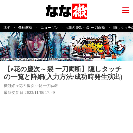
TOP
>
機種解析
>
ニューギン
>
e花の慶次～裂 一刀両断
>
隠しタッチ
【e花の慶次～裂 一刀両断】隠しタッチ
の一覧と詳細(入力方法/成功時発生演出)
機種名:e花の慶次～裂 一刀両断
最終更新日:2023/11/06 17:49