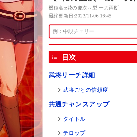
機種名:e花の慶次～裂 一刀両断
最終更新日:2023/11/06 16:45
目次
武将リーチ詳細
武将ごとの信頼度
共通チャンスアップ
タイトル
テロップ