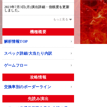
2023年7月3日(月)
演出詳細・信頼度を更新
しました。
もっと見る
機種概要
解析情報TOP
スペック詳細/大当たり内訳
ゲームフロー
攻略情報
交換率別のボーダーライン
先読み演出