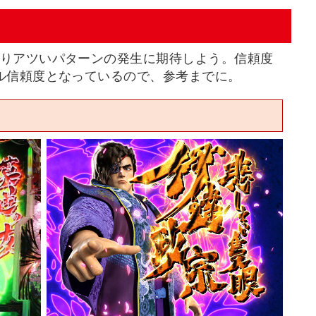
りアツいパターンの発生に期待しよう。信頼度
ル信頼度となっているので、参考までに。