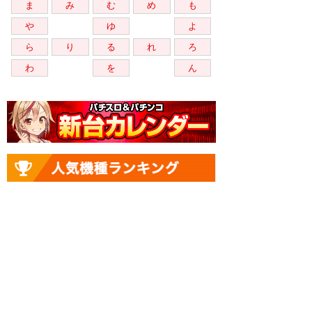
ま
み
む
め
も
や
ゆ
よ
ら
り
る
れ
ろ
わ
を
ん