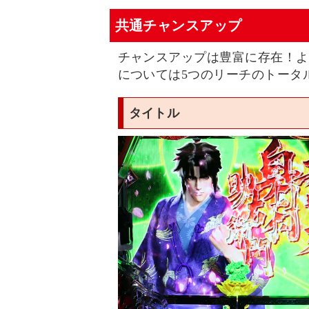
共通チャンスアップ
チャンスアップは豊富に存在！よ
については5つのリーチのトータ
タイトル