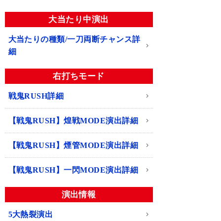
大当たり中演出
大当たりの種類/一刀両断チャンス詳
細
右打ちモード
戦鬼RUSH詳細
【戦鬼RUSH】煌戦MODE演出詳細
【戦鬼RUSH】煙管MODE演出詳細
【戦鬼RUSH】一閃MODE演出詳細
演出情報
5大熱裂演出