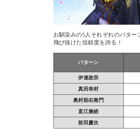
お馴染みの5人それぞれのパター
飛び抜けた信頼度を誇る！
パターン
伊達政宗
真田幸村
奥村助右衛門
直江兼続
前田慶次