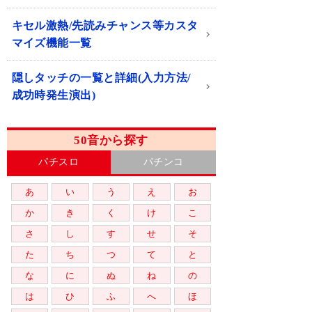
キセル激熱/先読みチャンス等カスタ
マイズ機能一覧
隠しタッチの一覧と詳細(入力方法/
成功時発生演出)
50音から探す
パチスロ
パチンコ
あ
い
う
え
お
か
き
く
け
こ
さ
し
す
せ
そ
た
ち
つ
て
と
な
に
ぬ
ね
の
は
ひ
ふ
へ
ほ