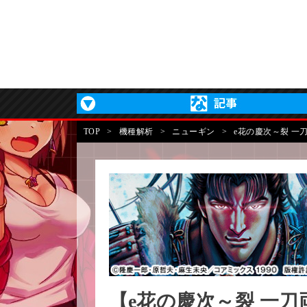
TOP
>
機種解析
>
ニューギン
>
e花の慶次～裂 一
【e花の慶次～裂 一