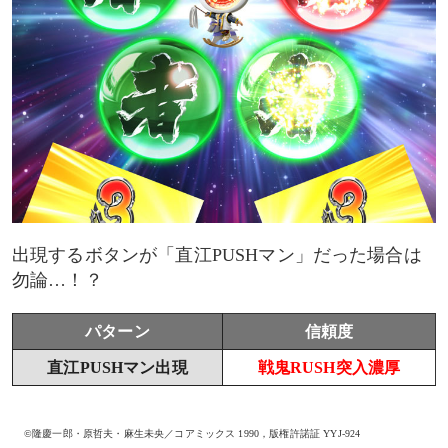
出現するボタンが「直江PUSHマン」だった場合は
勿論…！？
パターン
信頼度
直江PUSHマン出現
戦鬼RUSH突入濃厚
©隆慶一郎・原哲夫・麻生未央／コアミックス 1990，版権許諾証 YYJ-924