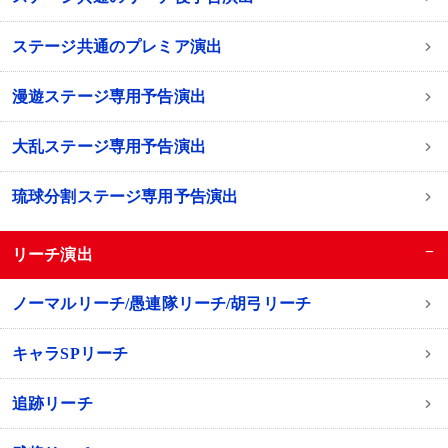
ステージ共通のプレミア演出
漫遊ステージ専用予告演出
大乱ステージ専用予告演出
琉球分割ステージ専用予告演出
−
リーチ演出
ノーマルリーチ/愚連隊リーチ/胡弓リーチ
キャラSPリーチ
追跡リーチ