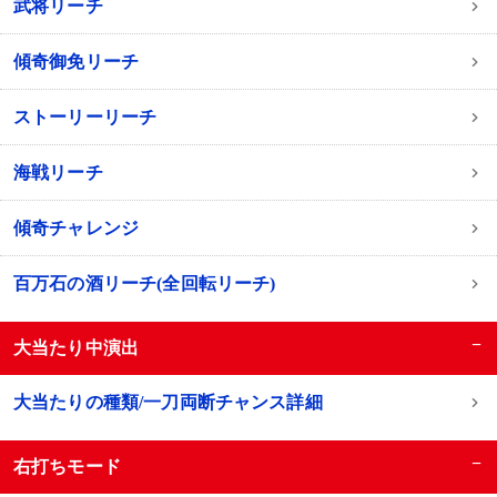
武将リーチ
傾奇御免リーチ
ストーリーリーチ
海戦リーチ
傾奇チャレンジ
百万石の酒リーチ(全回転リーチ)
−
大当たり中演出
大当たりの種類/一刀両断チャンス詳細
−
右打ちモード