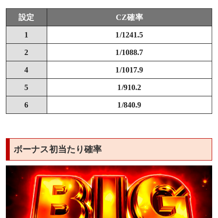
設定
CZ確率
1
1/1241.5
2
1/1088.7
4
1/1017.9
5
1/910.2
6
1/840.9
ボーナス初当たり確率