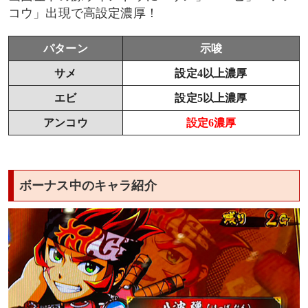
コウ」出現で高設定濃厚！
パターン
示唆
サメ
設定4以上濃厚
エビ
設定5以上濃厚
アンコウ
設定6濃厚
ボーナス中のキャラ紹介