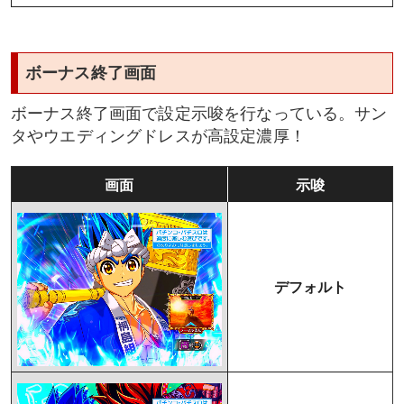
ボーナス終了画面
ボーナス終了画面で設定示唆を行なっている。サン
タやウエディングドレスが高設定濃厚！
画面
示唆
デフォルト