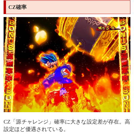
CZ確率
CZ「源チャレンジ」確率に大きな設定差が存在。高
設定ほど優遇されている。