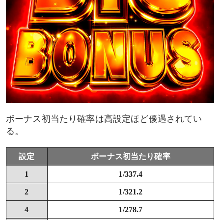
ボーナス初当たり確率は高設定ほど優遇されてい
る。
設定
ボーナス初当たり確率
1
1/337.4
2
1/321.2
4
1/278.7