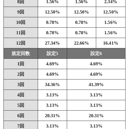
8回
1.56%
1.56%
2.34%
9回
12.50%
12.50%
12.50%
10回
0.78%
0.78%
1.56%
11回
0.78%
0.78%
1.56%
12回
27.34%
22.66%
16.41%
規定回数
設定5
設定6
1回
4.69%
4.69%
2回
4.69%
4.69%
3回
34.36%
41.39%
4回
3.13%
3.13%
5回
3.13%
3.13%
6回
20.31%
20.31%
7回
3.13%
3.13%