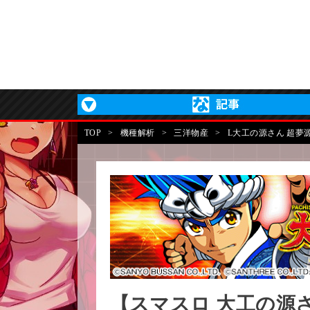
TOP
>
機種解析
>
三洋物産
>
L大工の源さん 超夢
【スマスロ 大工の源