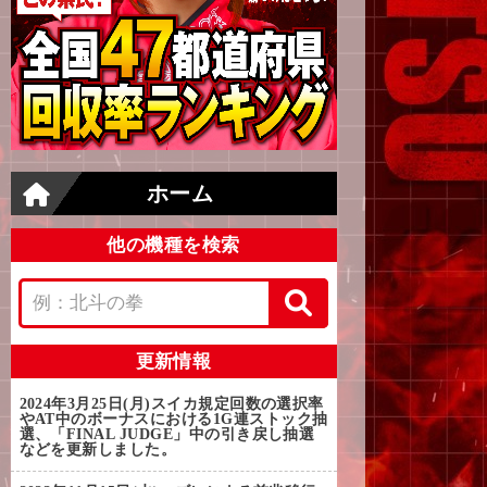
ホーム
他の機種を検索
更新情報
2024年3月25日(月)
スイカ規定回数の選択率
やAT中のボーナスにおける1G連ストック抽
選、「FINAL JUDGE」中の引き戻し抽選
などを更新しました。