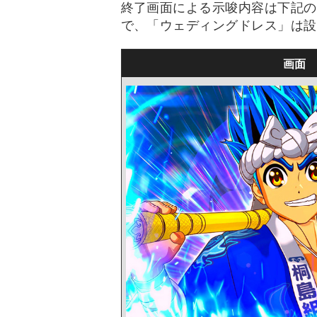
終了画面による示唆内容は下記の
で、「ウェディングドレス」は設
画面