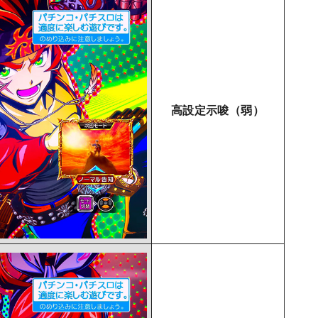
高設定示唆（弱）