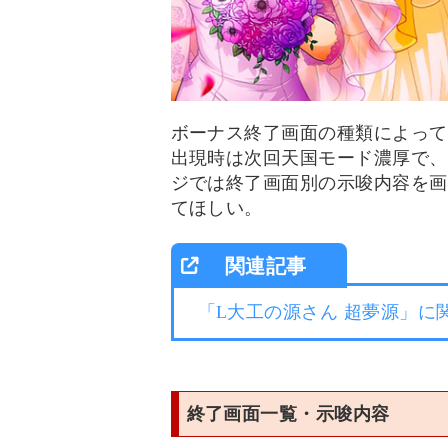
ボーナス終了画面の種類によって
出現時は次回天国モード濃厚で、
ジでは終了画面別の示唆内容を画
てほしい。
「L大工の源さん 超夢源」に
終了画面一覧・示唆内容