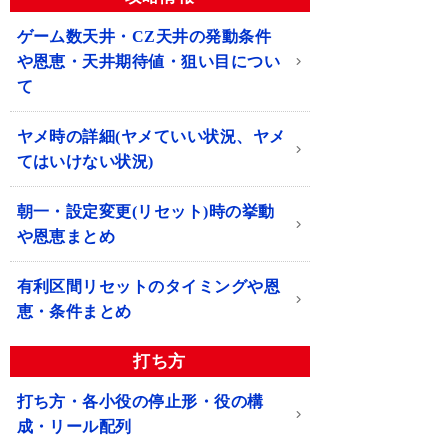
ゲーム数天井・CZ天井の発動条件
や恩恵・天井期待値・狙い目につい
て
ヤメ時の詳細(ヤメていい状況、ヤメ
てはいけない状況)
朝一・設定変更(リセット)時の挙動
や恩恵まとめ
有利区間リセットのタイミングや恩
恵・条件まとめ
打ち方
打ち方・各小役の停止形・役の構
成・リール配列