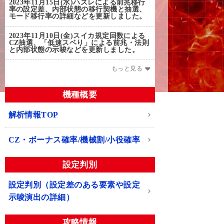
2023年11月15日(水)
ハズレによる前兆移行
率の設定差、内部状態の移行契機と抽選、
モード移行率の詳細などを更新しました。
2023年11月10日(金)
スイカ規定回数による
CZ抽選、「低速スベり」による前兆・法則
と内部状態の示唆などを更新しました。
もっと見る
機種概要
解析情報TOP
CZ・ボーナス確率/機械割/小役確率
設定判別
設定判別（設定差のある要素や設定
示唆演出の詳細）
攻略情報