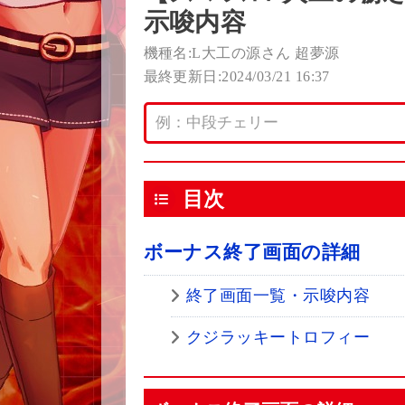
示唆内容
機種名:L大工の源さん 超夢源
最終更新日:2024/03/21 16:37
目次
ボーナス終了画面の詳細
終了画面一覧・示唆内容
クジラッキートロフィー