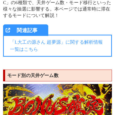
C」の6種類で、天井ゲーム数・モード移行といった
通常C滞在時
様々な抽選に影響する。本ページでは通常時に滞在
するモードについて解説！
モード移行抽選
設定変更時・「FINAL JUDGE」終了時
「L大工の源さん 超夢源」に関する解析情報
通常モードのボーナス当選時
一覧はこちら
通常A滞在時
通常B滞在時
モード別の天井ゲーム数
通常C滞在時
天国モードのボーナス当選時
天国A滞在時