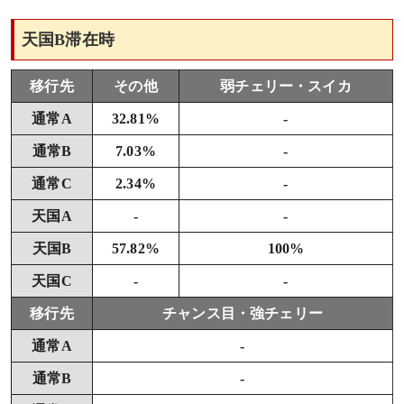
天国B滞在時
移行先
その他
弱チェリー・スイカ
通常A
32.81%
-
通常B
7.03%
-
通常C
2.34%
-
天国A
-
-
天国B
57.82%
100%
天国C
-
-
移行先
チャンス目・強チェリー
通常A
-
通常B
-