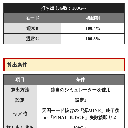
打ち出しG数：100G～
モード
機械割
通常B
100.4%
通常C
100.5%
算出条件
項目
条件
算出方法
独自のシミュレーターを使用
設定
設定1
天国モード抜けの「源ZONE」終了後
ヤメ時
or「FINAL JUDGE」失敗後即ヤメ
打ち出し状況
100G～