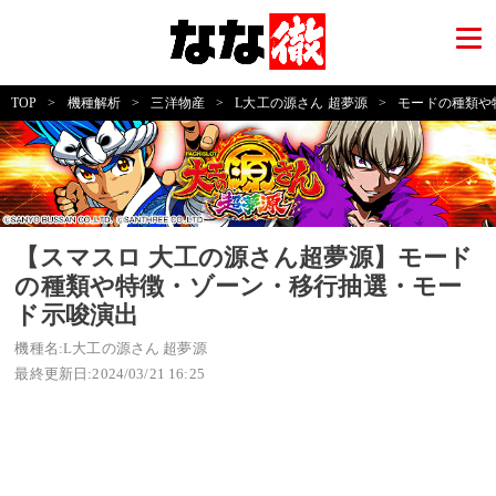
TOP
>
機種解析
>
三洋物産
>
L大工の源さん 超夢源
>
モードの種類や
【スマスロ 大工の源さん超夢源】モード
の種類や特徴・ゾーン・移行抽選・モー
ド示唆演出
機種名:L大工の源さん 超夢源
最終更新日:2024/03/21 16:25