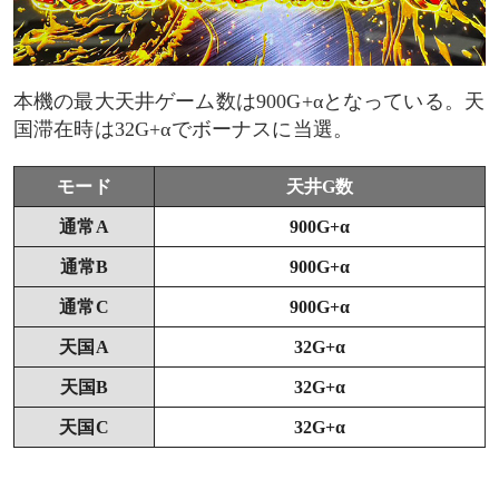
天国B滞在時
天国C滞在時
本機の最大天井ゲーム数は900G+αとなっている。天
国滞在時は32G+αでボーナスに当選。
モード示唆演出
モード
天井G数
アイキャッチのモード示唆
通常A
900G+α
通常B
900G+α
ボーナス開始時のボイス
通常C
900G+α
ボーナス中のキャラ紹介演出
天国A
32G+α
天国B
32G+α
天国C
32G+α