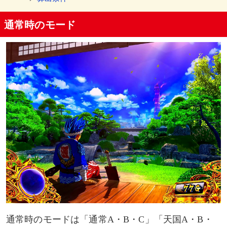
通常時のモード
内部状態移行抽選
有利区間移行時・ボーナス単発時（「源ZONE」ス
ルー）
通常A滞在時
通常B滞在時
通常C滞在時
ボーナス非単発時
通常A滞在時
通常B滞在時
通常時のモードは「通常A・B・C」「天国A・B・