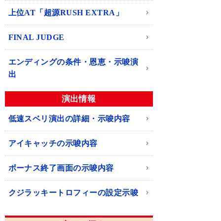
上位AT「超源RUSH EXTRA」
FINAL JUDGE
エンディングの条件・恩恵・示唆演
出
演出情報
低速スベリ演出の詳細・示唆内容
アイキャッチの示唆内容
ボーナス終了画面の示唆内容
クジラッキートロフィーの設定示唆