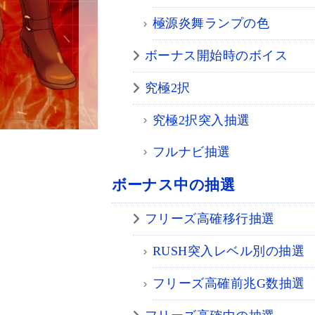
極源炎舞ランプの色
ボーナス開始時のボイス
究極2択
究極2択突入抽選
フルナビ抽選
ボーナス中の抽選
フリーズ高確移行抽選
RUSH突入レベル別の抽選
フリーズ高確前兆G数抽選