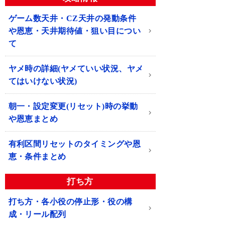
ゲーム数天井・CZ天井の発動条件
や恩恵・天井期待値・狙い目につい
て
ヤメ時の詳細(ヤメていい状況、ヤメ
てはいけない状況)
朝一・設定変更(リセット)時の挙動
や恩恵まとめ
有利区間リセットのタイミングや恩
恵・条件まとめ
打ち方
打ち方・各小役の停止形・役の構
成・リール配列