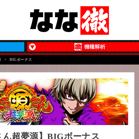
源
>
BIGボーナス
さん超夢源】BIGボーナス