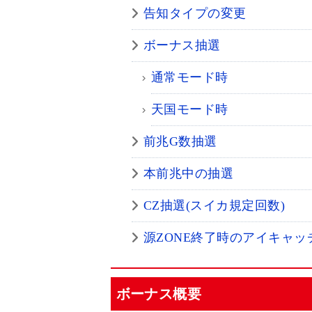
告知タイプの変更
ボーナス抽選
通常モード時
天国モード時
前兆G数抽選
本前兆中の抽選
CZ抽選(スイカ規定回数)
源ZONE終了時のアイキャッ
ボーナス概要