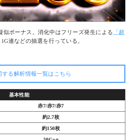
続の擬似ボーナス。消化中はフリーズ発生による
「超
ス1G連などの抽選を行っている。
関する解析情報一覧はこちら
基本性能
赤7/赤7/赤7
約2.7枚
約150枚
50G+α