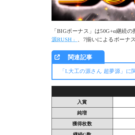
「BIGボーナス」は50G+α継
源RUSH」
、7揃いによるボーナ
「L大工の源さん 超夢源」に
入賞
純増
獲得枚数
継続G数