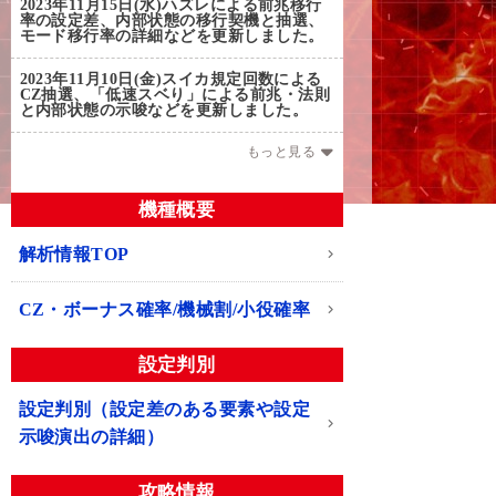
2023年11月15日(水)
ハズレによる前兆移行
率の設定差、内部状態の移行契機と抽選、
モード移行率の詳細などを更新しました。
2023年11月10日(金)
スイカ規定回数による
CZ抽選、「低速スベり」による前兆・法則
と内部状態の示唆などを更新しました。
もっと見る
機種概要
解析情報TOP
CZ・ボーナス確率/機械割/小役確率
設定判別
設定判別（設定差のある要素や設定
示唆演出の詳細）
攻略情報