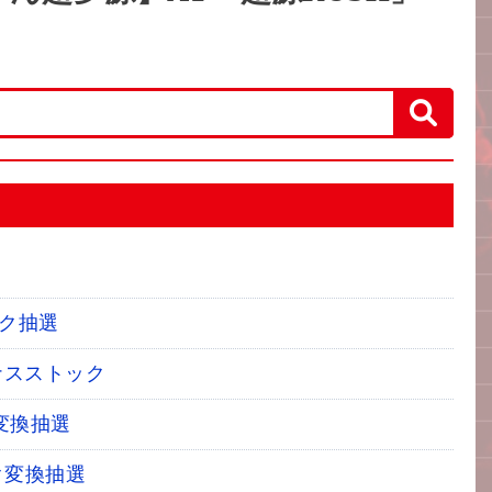
ク抽選
ナスストック
変換抽選
ク変換抽選