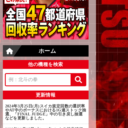
ホーム
他の機種を検索
更新情報
2024年3月25日(月)
スイカ規定回数の選択率
やAT中のボーナスにおける1G連ストック抽
選、「FINAL JUDGE」中の引き戻し抽選
などを更新しました。