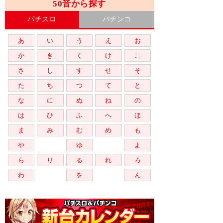
50音から探す
パチスロ
パチンコ
あ
い
う
え
お
か
き
く
け
こ
さ
し
す
せ
そ
た
ち
つ
て
と
な
に
ぬ
ね
の
は
ひ
ふ
へ
ほ
ま
み
む
め
も
や
ゆ
よ
ら
り
る
れ
ろ
わ
を
ん