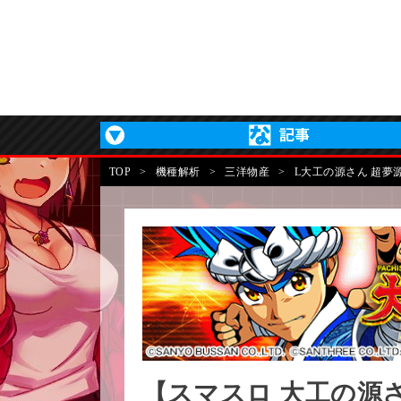
TOP
>
機種解析
>
三洋物産
>
L大工の源さん 超夢
【スマスロ 大工の源さ