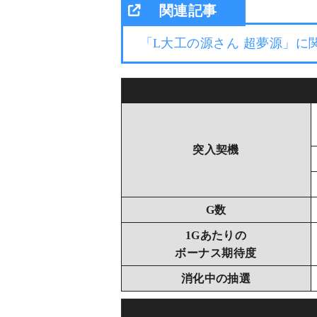
「L大工の源さん 超夢源」に
突入契機
G数
1Gあたりの
ボーナス期待度
消化中の抽選