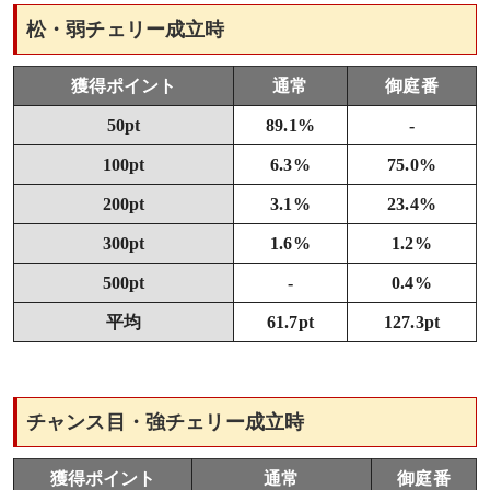
松・弱チェリー成立時
獲得ポイント
通常
御庭番
50pt
89.1%
-
100pt
6.3%
75.0%
200pt
3.1%
23.4%
300pt
1.6%
1.2%
500pt
-
0.4%
平均
61.7pt
127.3pt
チャンス目・強チェリー成立時
獲得ポイント
通常
御庭番