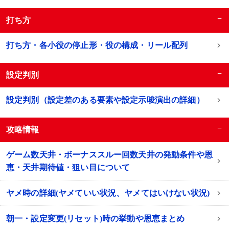
−
打ち方
打ち方・各小役の停止形・役の構成・リール配列
−
設定判別
設定判別（設定差のある要素や設定示唆演出の詳細）
−
攻略情報
ゲーム数天井・ボーナススルー回数天井の発動条件や恩
恵・天井期待値・狙い目について
ヤメ時の詳細(ヤメていい状況、ヤメてはいけない状況)
朝一・設定変更(リセット)時の挙動や恩恵まとめ