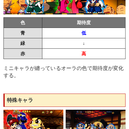
色
期待度
青
低
緑
↓
赤
高
ミニキャラが纏っているオーラの色で期待度が変化
する。
特殊キャラ