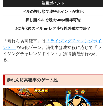
注目ポイント
ベルの押し順で獲得ポイントが変化
押し順ベルで最大500pt獲得可能
5G消化後のベル or レア小役以外成立で終了
「暴れん坊高確率」は
「ライジングチャレンジポイ
ント」
の特化ゾーン。消化中は成立役に応じて「ラ
イジングチャレンジポイント」獲得抽選が行われ
る。
暴れん坊高確率のゲーム性