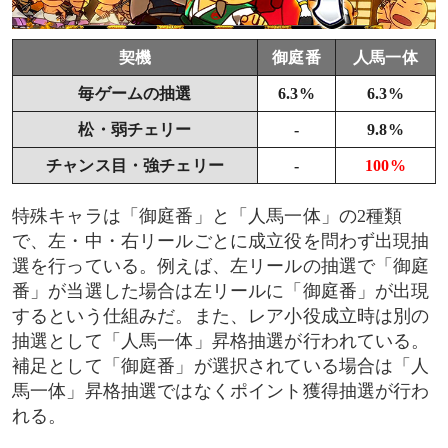
契機
御庭番
人馬一体
毎ゲームの抽選
6.3%
6.3%
松・弱チェリー
-
9.8%
チャンス目・強チェリー
-
100%
特殊キャラは「御庭番」と「人馬一体」の2種類
で、左・中・右リールごとに成立役を問わず出現抽
選を行っている。例えば、左リールの抽選で「御庭
番」が当選した場合は左リールに「御庭番」が出現
するという仕組みだ。また、レア小役成立時は別の
抽選として「人馬一体」昇格抽選が行われている。
補足として「御庭番」が選択されている場合は「人
馬一体」昇格抽選ではなくポイント獲得抽選が行わ
れる。