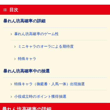
目次
暴れん坊高確率の詳細
暴れん坊高確率のゲーム性
ミニキャラのオーラによる期待度
特殊キャラ
暴れん坊高確率中の抽選
特殊キャラ（御庭番・人馬一体）出現抽選
小役成立時のポイント獲得抽選
暴れん坊高確率の詳細
ベル成立時