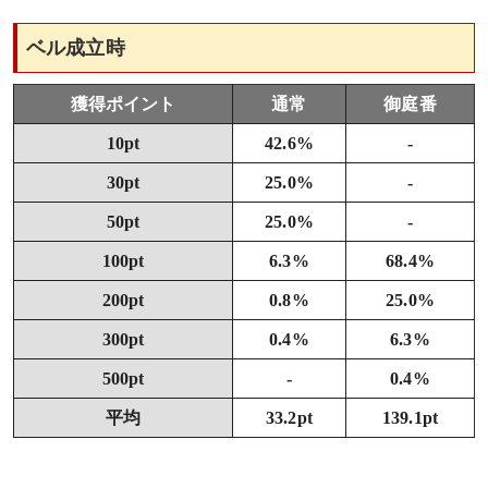
ベル成立時
獲得ポイント
通常
御庭番
10pt
42.6%
-
30pt
25.0%
-
50pt
25.0%
-
100pt
6.3%
68.4%
200pt
0.8%
25.0%
300pt
0.4%
6.3%
500pt
-
0.4%
平均
33.2pt
139.1pt