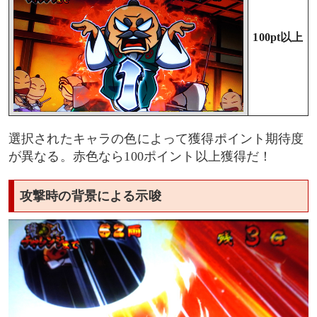
100pt以上
選択されたキャラの色によって獲得ポイント期待度
が異なる。赤色なら100ポイント以上獲得だ！
攻撃時の背景による示唆