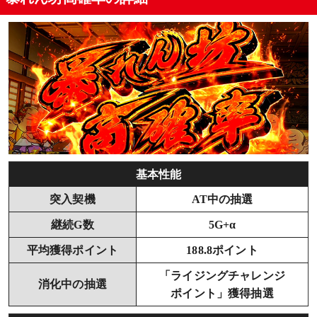
松・弱チェリー成立時
チャンス目・強チェリー成立時
演出法則
キャラの色による獲得ポイント期待度
基本性能
攻撃時の背景による示唆
突入契機
AT中の抽選
爺出現時の法則
継続G数
5G+α
姫出現時の法則
平均獲得ポイント
188.8ポイント
「ライジングチャレンジ
消化中の抽選
ポイント」獲得抽選