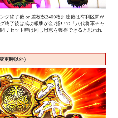
グ終了後 or 差枚数2400枚到達後は有利区間が
グ終了後は成功報酬が金7揃いの「八代将軍チャ
間リセット時は同じ恩恵を獲得できると思われ
変更時以外）