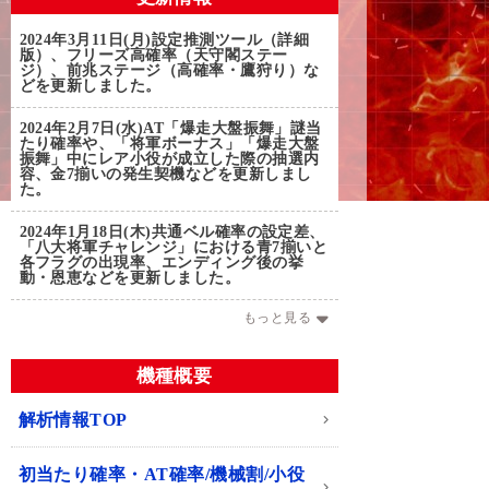
2024年3月11日(月)
設定推測ツール（詳細
版）、フリーズ高確率（天守閣ステー
ジ）、前兆ステージ（高確率・鷹狩り）な
どを更新しました。
2024年2月7日(水)
AT「爆走大盤振舞」謎当
たり確率や、「将軍ボーナス」「爆走大盤
振舞」中にレア小役が成立した際の抽選内
容、金7揃いの発生契機などを更新しまし
た。
2024年1月18日(木)
共通ベル確率の設定差、
「八大将軍チャレンジ」における青7揃いと
各フラグの出現率、エンディング後の挙
動・恩恵などを更新しました。
もっと見る
機種概要
解析情報TOP
初当たり確率・AT確率/機械割/小役