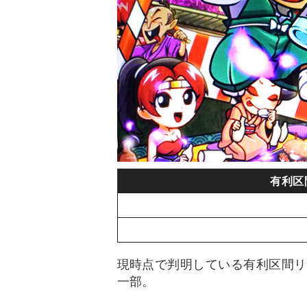
有利区
現時点で判明している有利区間リ
一部。