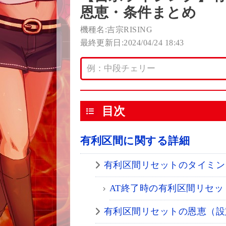
恩恵・条件まとめ
機種名:吉宗RISING
最終更新日:2024/04/24 18:43
目次
有利区間に関する詳細
有利区間リセットのタイミン
AT終了時の有利区間リセッ
有利区間リセットの恩恵（設