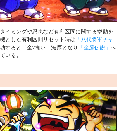
タイミングや恩恵など有利区間に関する挙動を
機とした有利区間リセット時は
「八代将軍チャ
功すると「金7揃い」濃厚となり
「金鷹伝説」
へ
ている。