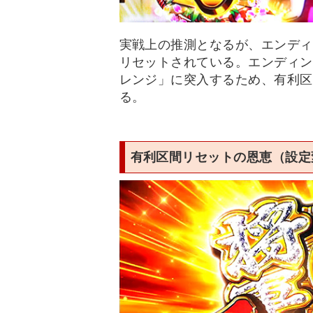
実戦上の推測となるが、エンディン
リセットされている。エンディン
レンジ」に突入するため、有利区
る。
有利区間リセットの恩恵（設定