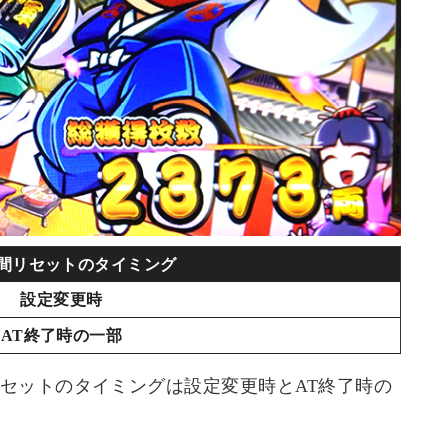
間リセットのタイミング
設定変更時
AT終了時の一部
セットのタイミングは設定変更時とAT終了時の