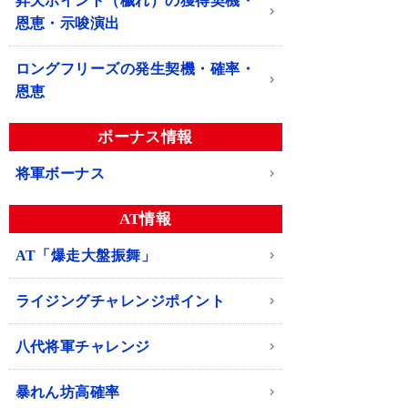
昇天ポイント（穢れ）の獲得契機・
恩恵・示唆演出
ロングフリーズの発生契機・確率・
恩恵
ボーナス情報
将軍ボーナス
AT情報
AT「爆走大盤振舞」
ライジングチャレンジポイント
八代将軍チャレンジ
暴れん坊高確率