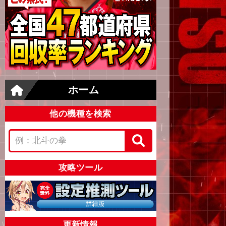
ホーム
他の機種を検索
攻略ツール
更新情報