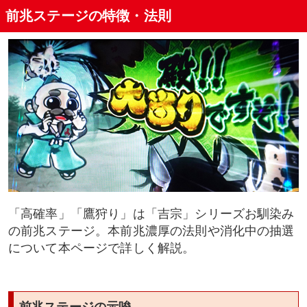
前兆ステージの特徴・法則
連続演出発展G数の法則
プレミアム演出
鷹狩りの詳細
金7揃い昇格抽選
「高確率」「鷹狩り」は「吉宗」シリーズお馴染み
の前兆ステージ。本前兆濃厚の法則や消化中の抽選
について本ページで詳しく解説。