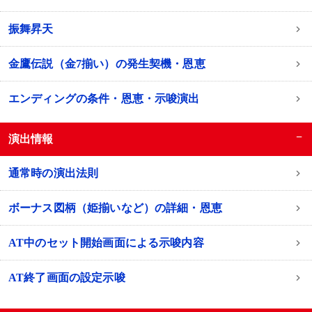
振舞昇天
金鷹伝説（金7揃い）の発生契機・恩恵
エンディングの条件・恩恵・示唆演出
−
演出情報
通常時の演出法則
ボーナス図柄（姫揃いなど）の詳細・恩恵
AT中のセット開始画面による示唆内容
AT終了画面の設定示唆