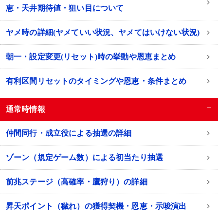
恵・天井期待値・狙い目について
ヤメ時の詳細(ヤメていい状況、ヤメてはいけない状況)
朝一・設定変更(リセット)時の挙動や恩恵まとめ
有利区間リセットのタイミングや恩恵・条件まとめ
−
通常時情報
仲間同行・成立役による抽選の詳細
ゾーン（規定ゲーム数）による初当たり抽選
前兆ステージ（高確率・鷹狩り）の詳細
昇天ポイント（穢れ）の獲得契機・恩恵・示唆演出