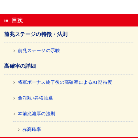
目次
前兆ステージの特徴・法則
前兆ステージの示唆
高確率の詳細
将軍ボーナス終了後の高確率によるAT期待度
金7揃い昇格抽選
本前兆濃厚の法則
赤高確率