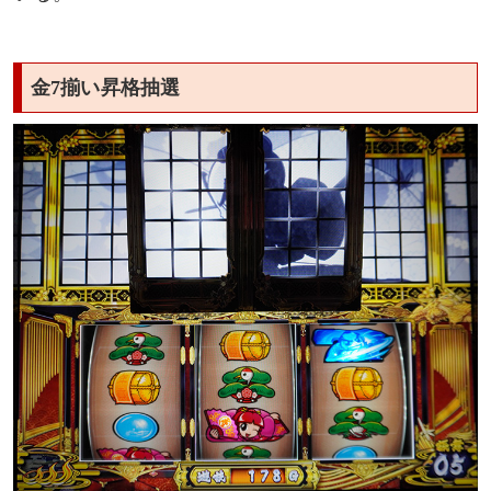
金7揃い昇格抽選