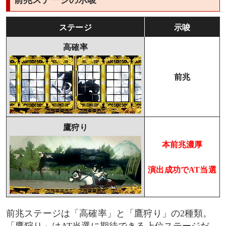
前兆ステージの示唆
ステージ
示唆
高確率
前兆
鷹狩り
本前兆濃厚
演出成功でAT当選
前兆ステージは「高確率」と「鷹狩り」の2種類。