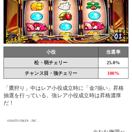
小役
当選率
松・弱チェリー
25.0%
チャンス目・強チェリー
100%
「鷹狩り」中はレア小役成立時に「金7揃い」昇格
抽選を行っている。強レア小役成立時は昇格濃厚
だ！
©DAITO GIKEN，INC．
※なな徹調べ