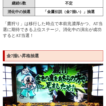
継続G数
不定
消化中の抽選
「金鷹伝説（金7揃い）」抽選
「鷹狩り」は移行した時点で本前兆濃厚かつ、AT当
選に期待できる上位ステージ。消化中の演出が成功
するとAT当選！
金7揃い昇格抽選