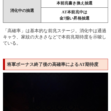
本前兆書き換え抽選
消化中の抽選
AT本前兆中は
金7揃い昇格抽選
「高確率」は基本的な前兆ステージ。消化中は通過
キャラ、家紋の大きさなどで本前兆期待度を示唆し
ている。
将軍ボーナス終了後の高確率によるAT期待度