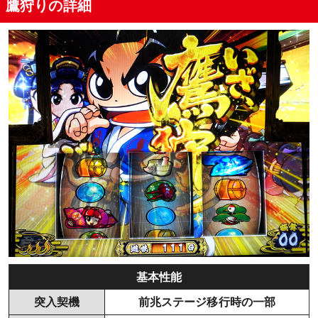
鷹狩りの詳細
基本性能
突入契機
前兆ステージ移行時の一部