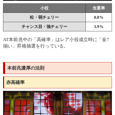
小役
当選率
松・弱チェリー
0.8%
チャンス目・強チェリー
3.9%
AT本前兆中の「高確率」はレア小役成立時に「金7
揃い」昇格抽選を行っている。
本前兆濃厚の法則
赤高確率