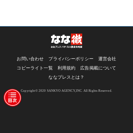
お問い合わせ
プライバシーポリシー
運営会社
コピーライト一覧
利用規約
広告掲載について
ななプレスとは？
Copyright© 2020 SANKYO AGENCY,INC. All Rights Reserved.