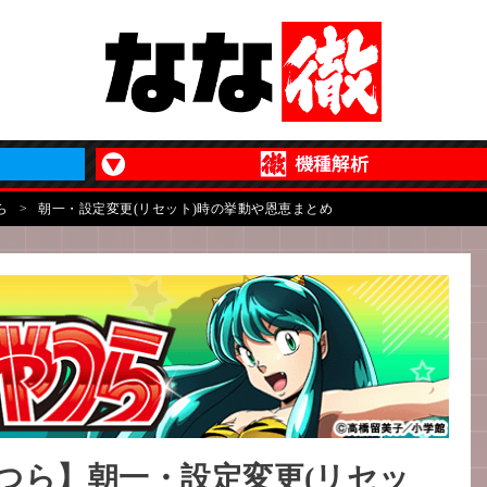
ら
>
朝一・設定変更(リセット)時の挙動や恩恵まとめ
つら】朝一・設定変更(リセッ