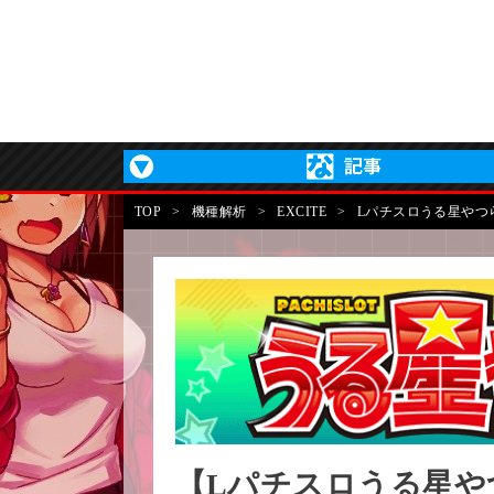
TOP
>
機種解析
>
EXCITE
>
Lパチスロうる星やつ
【Lパチスロうる星や