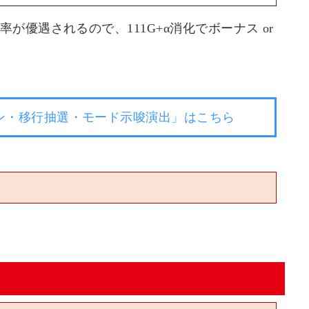
が優遇されるので、111G+α消化でボーナス or
ン・移行抽選・モード示唆演出」はこちら