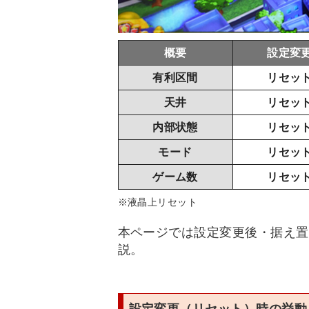
概要
設定変
有利区間
リセッ
天井
リセッ
内部状態
リセッ
モード
リセッ
ゲーム数
リセッ
※液晶上リセット
本ページでは設定変更後・据え置
説。
設定変更（リセット）時の挙動