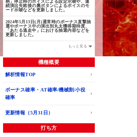
柄」停止時のボイスによる設定示唆や、連
続演出失敗後の裏ボタンによるボイスのモ
ード示唆などを更新しました。
2024年5月13日(月)
通常時のボーナス直撃抽
選やボーナス中の演出別丸太獲得期待度、
「あたる逃走中」における抽選内容などを
更新しました。
もっと見る
機種概要
解析情報TOP
ボーナス確率・AT確率/機械割/小役
確率
更新情報（5月31日）
打ち方