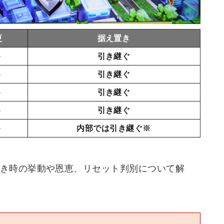
更
据え置き
ト
引き継ぐ
ト
引き継ぐ
ト
引き継ぐ
ト
引き継ぐ
ト
内部では引き継ぐ※
き時の挙動や恩恵、リセット判別について解