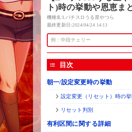
ト)時の挙動や恩恵ま
機種名:Lパチスロうる星やつら
最終更新日:2024/04/24 14:13
目次
朝一/設定変更時の挙動
設定変更（リセット）時の挙
リセット判別
有利区間に関する詳細