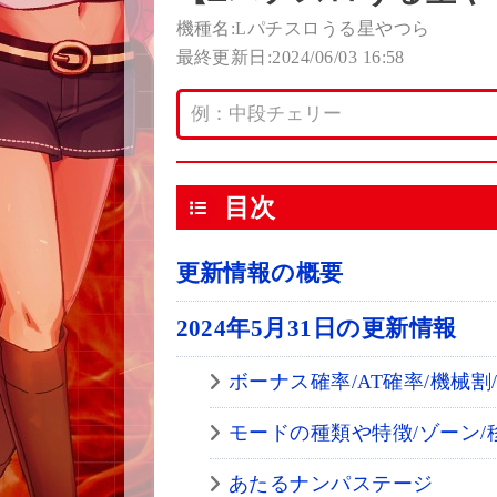
機種名:Lパチスロうる星やつら
最終更新日:2024/06/03 16:58
目次
更新情報の概要
2024年5月31日の更新情報
ボーナス確率/AT確率/機械割
モードの種類や特徴/ゾーン/
あたるナンパステージ