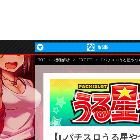
TOP
>
機種解析
>
EXCITE
>
Lパチスロうる星やつ
【Lパチスロうる星や