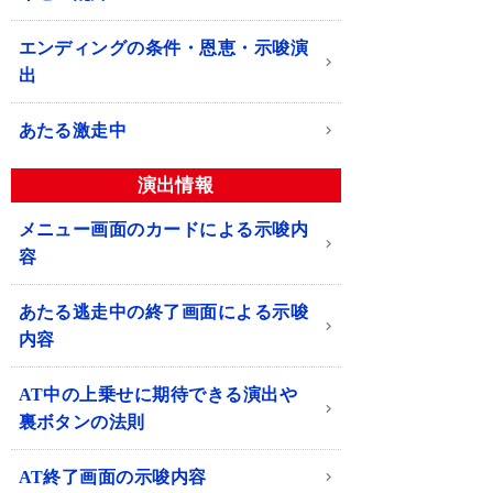
エンディングの条件・恩恵・示唆演
出
あたる激走中
演出情報
メニュー画面のカードによる示唆内
容
あたる逃走中の終了画面による示唆
内容
AT中の上乗せに期待できる演出や
裏ボタンの法則
AT終了画面の示唆内容