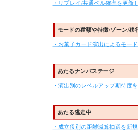
・リプレイ/共通ベル確率を更新
モードの種類や特徴/ゾーン/移
・お菓子カード演出によるモード
あたるナンパステージ
・演出別のレベルアップ期待度を
あたる逃走中
・成立役別の距離減算抽選を新規