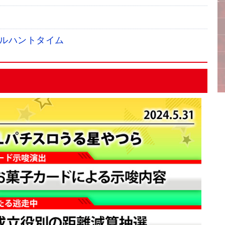
ルハントタイム