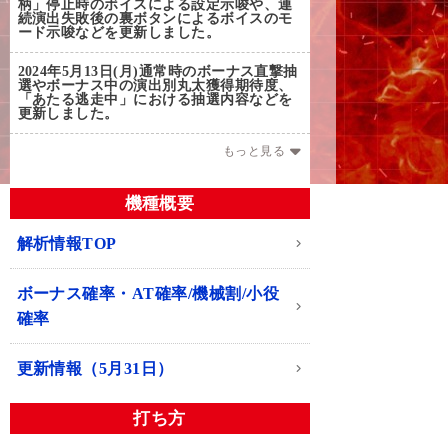
柄」停止時のボイスによる設定示唆や、連
続演出失敗後の裏ボタンによるボイスのモ
ード示唆などを更新しました。
2024年5月13日(月)
通常時のボーナス直撃抽
選やボーナス中の演出別丸太獲得期待度、
「あたる逃走中」における抽選内容などを
更新しました。
もっと見る
機種概要
解析情報TOP
ボーナス確率・AT確率/機械割/小役
確率
更新情報（5月31日）
打ち方