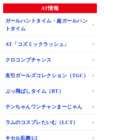
AT情報
ガールハントタイム・超ガールハン
トタイム
AT「コズミックラッシュ」
クロコンプチャンス
友引ガールズコレクション（TGC）
ぶっ飛ばしタイム（BT）
テンちゃんワンチャンまーじゃん
ラムのコスプレたいむ（LCT）
キセル乱舞1/2