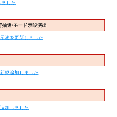
しました
行抽選/モード示唆演出
示唆を更新しました
新規追加しました
追加しました