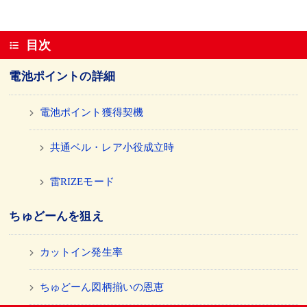
目次
電池ポイントの詳細
電池ポイント獲得契機
共通ベル・レア小役成立時
雷RIZEモード
ちゅどーんを狙え
カットイン発生率
ちゅどーん図柄揃いの恩恵