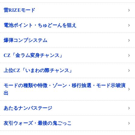
雷RIZEモード
電池ポイント・ちゅどーんを狙え
爆弾コンプシステム
CZ「金ラム変身チャンス」
上位CZ「いまわの際チャンス」
モードの種類や特徴・ゾーン・移行抽選・モード示唆演
出
あたるナンパステージ
友引ウォーズ・最後の鬼ごっこ