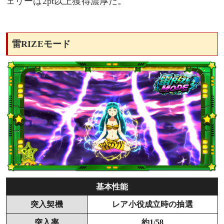
ェリーは2pt以上獲得濃厚だ。
雷RIZEモード
基本性能
突入契機
レア小役成立時の抽選
突入率
約1/58