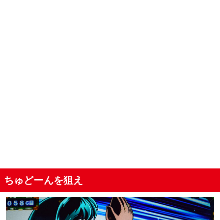
ちゅどーんを狙え