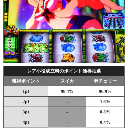
レア小役成立時のポイント獲得抽選
獲得ポイント
スイカ
弱チェリー
1pt
98.4%
96.9%
2pt
-
1.6%
3pt
-
0.8%
4pt
-
0.4%