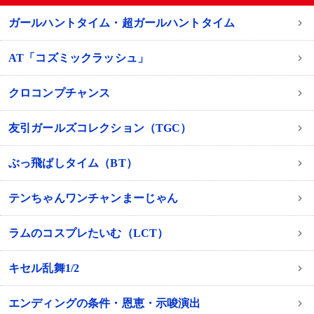
ガールハントタイム・超ガールハントタイム
AT「コズミックラッシュ」
クロコンプチャンス
友引ガールズコレクション（TGC）
ぶっ飛ばしタイム（BT）
テンちゃんワンチャンまーじゃん
ラムのコスプレたいむ（LCT）
キセル乱舞1/2
エンディングの条件・恩恵・示唆演出