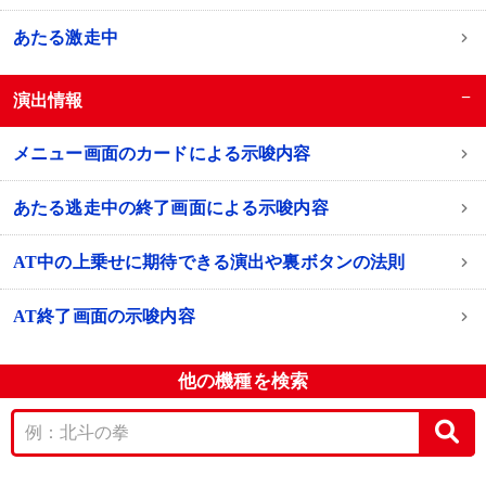
あたる激走中
−
演出情報
メニュー画面のカードによる示唆内容
あたる逃走中の終了画面による示唆内容
AT中の上乗せに期待できる演出や裏ボタンの法則
AT終了画面の示唆内容
他の機種を検索