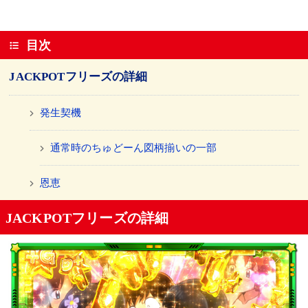
目次
JACKPOTフリーズの詳細
発生契機
通常時のちゅどーん図柄揃いの一部
恩恵
JACKPOTフリーズの詳細