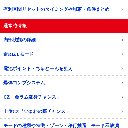
有利区間リセットのタイミングや恩恵・条件まとめ
−
通常時情報
内部状態の詳細
雷RIZEモード
電池ポイント・ちゅどーんを狙え
爆弾コンプシステム
CZ「金ラム変身チャンス」
上位CZ「いまわの際チャンス」
モードの種類や特徴・ゾーン・移行抽選・モード示唆演