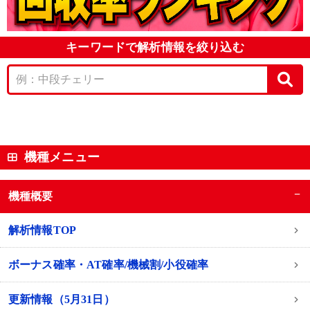
キーワードで解析情報を絞り込む
機種メニュー
−
機種概要
解析情報TOP
ボーナス確率・AT確率/機械割/小役確率
更新情報（5月31日）