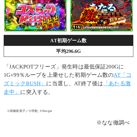
AT初期ゲーム数
平均296.6G
「JACKPOTフリーズ」発生時は最低保証200Gに
1G×99％ループを上乗せした初期ゲーム数の
AT「コ
ズミックRUSH」
に当選し、AT終了後は
「あたる激
走中」
に突入する。
©高橋留美子／小学館, ©Newgin
※なな徹調べ