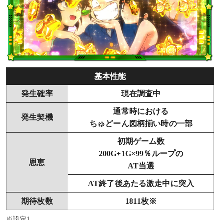
基本性能
発生確率
現在調査中
通常時における
発生契機
ちゅどーん図柄揃い時の一部
初期ゲーム数
200G+1G×99％ループの
恩恵
AT当選
AT終了後あたる激走中に突入
期待枚数
1811枚※
※設定1