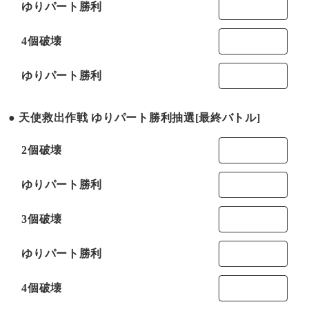
ゆりパート勝利
4個破壊
ゆりパート勝利
天使救出作戦 ゆりパート勝利抽選[最終バトル]
2個破壊
ゆりパート勝利
3個破壊
ゆりパート勝利
4個破壊