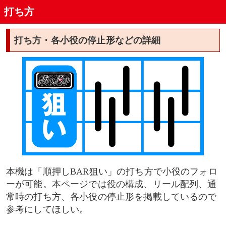
打ち方
停止形①-A（順押し時）
打ち方・各小役の停止形などの詳細
停止形①-B（ハサミ打ち時）
停止形②
停止形②-A（ハサミ打ち時）
停止形②-B（ハサミ打ち時）
停止形③
停止形③-A（順押し時）
本機は「順押しBAR狙い」の打ち方で小役のフォロ
ーが可能。本ページでは役の構成、リール配列、通
停止形③-B（ハサミ打ち時）
常時の打ち方、各小役の停止形を掲載しているので
参考にしてほしい。
停止形③-C（ハサミ打ち時）