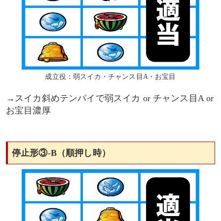
成立役：弱スイカ・チャンス目A・お宝目
→スイカ斜めテンパイで弱スイカ or チャンス目A or
お宝目濃厚
停止形③-B（順押し時）