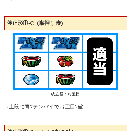
停止形①-C（順押し時）
成立役：お宝目
→上段に青7テンパイでお宝目2確