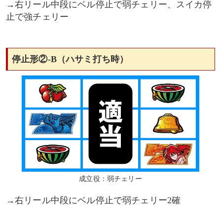
→右リール中段にベル停止で弱チェリー、スイカ停
止で強チェリー
停止形②-B（ハサミ打ち時）
成立役：弱チェリー
→右リール中段にベル停止で弱チェリー2確