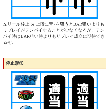
左リール枠上 or 上段に青7を狙うとBAR狙いよりも
リプレイがテンパイすることが少なくなるが、テン
パイ時はBAR狙い時よりもリプレイ成立に期待でき
るぞ。
停止形①