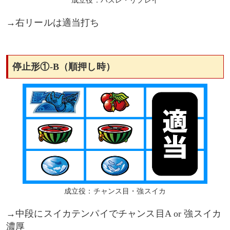
成立役：ハズレ・リプレイ
→右リールは適当打ち
停止形①-B（順押し時）
成立役：チャンス目・強スイカ
→中段にスイカテンパイでチャンス目A or 強スイカ
濃厚