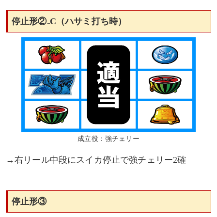
停止形②₋C（ハサミ打ち時）
成立役：強チェリー
→右リール中段にスイカ停止で強チェリー2確
停止形③