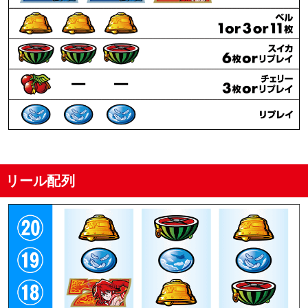
停止形③-E（ハサミ打ち時）
停止形③-F（ハサミ打ち時）
停止形③-G（ハサミ打ち時）
停止形④
順押し枠下青7狙い
リール配列
停止形①
停止形②
停止形②-A（順押し時）
停止形②-B（順押し時）