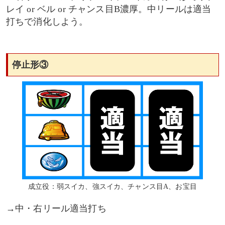
レイ or ベル or チャンス目B濃厚。中リールは適当
打ちで消化しよう。
停止形③
成立役：弱スイカ、強スイカ、チャンス目A、お宝目
→中・右リール適当打ち