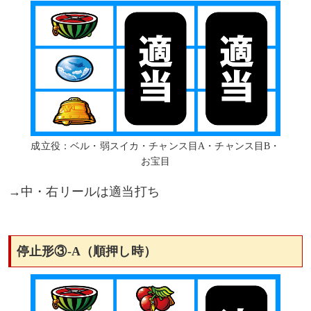
成立役：ベル・弱スイカ・チャンス目A・チャンス目B・
お宝目
→中・右リールは適当打ち
停止形③-A（順押し時）