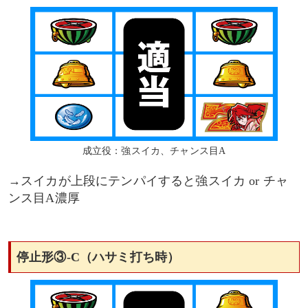
成立役：強スイカ、チャンス目A
→スイカが上段にテンパイすると強スイカ or チャ
ンス目A濃厚
停止形③-C（ハサミ打ち時）