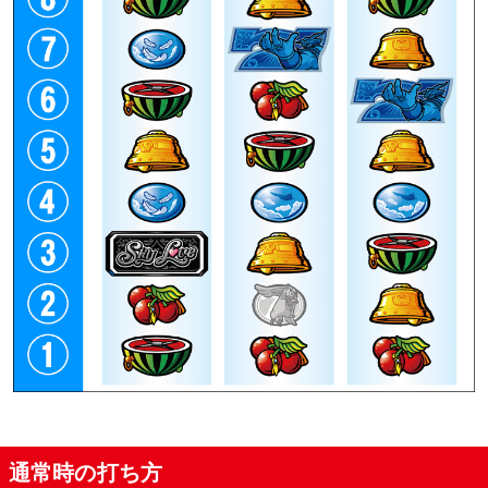
停止形③-D（ハサミ打ち時）
順押し中段赤7狙い
停止形①
停止形①-A（順押し時）
停止形①-B（順押し時）
停止形①-C（ハサミ打ち時）
停止形①-D（ハサミ打ち時）
停止形②
通常時の打ち方
停止形②-A（順押し時）