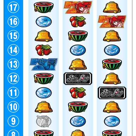
停止形②-C（順押し時）
停止形②-D（ハサミ打ち時）
停止形②-E（ハサミ打ち時）
停止形②-F（ハサミ打ち時）
停止形②-G（順押し時）
停止形③
停止形③-A（順押し時）
停止形③-B（順押し時）
停止形③-C（ハサミ打ち時）