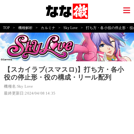
TOP
>
機種解析
>
カルミナ
>
Sky Love
>
打ち方・各小役の停止形・役
【スカイラブ(スマスロ)】打ち方・各小
役の停止形・役の構成・リール配列
機種名:Sky Love
最終更新日:2024/04/08 14:35