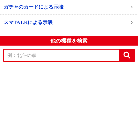
ガチャのカードによる示唆
スマTALKによる示唆
他の機種を検索