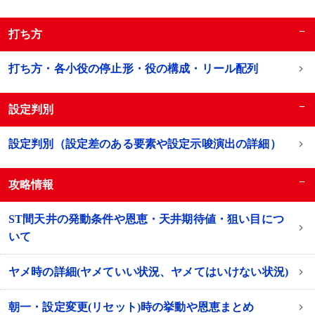
−
打ち方
打ち方・各小役の停止形・役の構成・リール配列
−
設定判別
設定判別（設定差のある要素や設定示唆演出の詳細）
−
攻略情報
ST間天井の発動条件や恩恵・天井期待値・狙い目につ
いて
ヤメ時の詳細(ヤメていい状況、ヤメてはいけない状況)
朝一・設定変更(リセット)時の挙動や恩恵まとめ