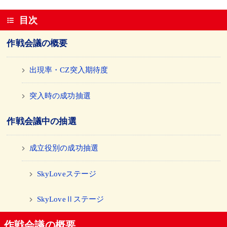
目次
作戦会議の概要
出現率・CZ突入期待度
突入時の成功抽選
作戦会議中の抽選
成立役別の成功抽選
SkyLoveステージ
SkyLoveⅡステージ
作戦会議の概要