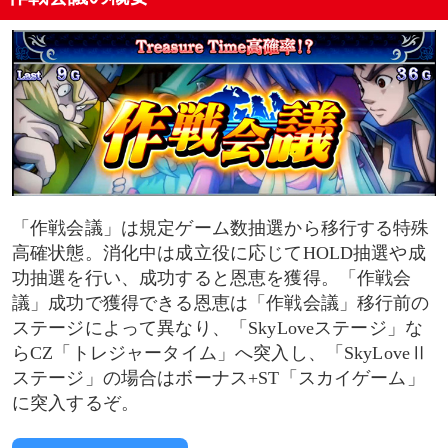
「作戦会議」は規定ゲーム数抽選から移行する特殊
高確状態。消化中は成立役に応じてHOLD抽選や成
功抽選を行い、成功すると恩恵を獲得。「作戦会
議」成功で獲得できる恩恵は「作戦会議」移行前の
ステージによって異なり、「SkyLoveステージ」な
らCZ「トレジャータイム」へ突入し、「SkyLoveⅡ
ステージ」の場合はボーナス+ST「スカイゲーム」
に突入するぞ。