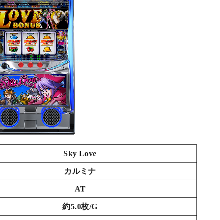
Sky Love
カルミナ
AT
約5.0枚/G