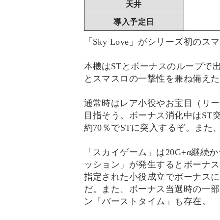
天井
導入予定日
「Sky Love」がシリーズ初の
本機はSTとボーナスのループで
とスマスロの一撃性を兼ね備えた
通常時はレア小役やお宝目（リー
目指そう。ボーナス消化中はST
約70％でSTに突入するぞ。また
「スカイゲーム」は20G+α継続
ッション」が発生するとボーナス
指定された小役成立でボーナスに
だ。また、ボーナス当選時の一部
ン「バーストタイム」も存在。