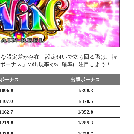
きな設定差が存在。設定狙いで立ち回る際は、特
ボーナス」の出現率やST確率に注目しよう！
ボーナス
出撃ボーナス
1096.8
1/398.3
1107.0
1/378.5
1162.7
1/352.8
1219.8
1/285.3
1220.8
1/258.7