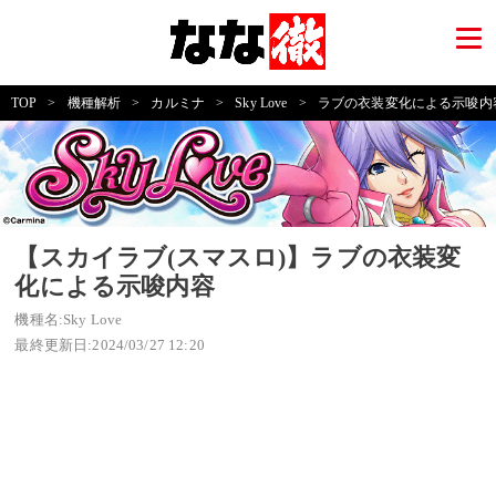
TOP
>
機種解析
>
カルミナ
>
Sky Love
>
ラブの衣装変化による示唆内
【スカイラブ(スマスロ)】ラブの衣装変
化による示唆内容
機種名:Sky Love
最終更新日:2024/03/27 12:20