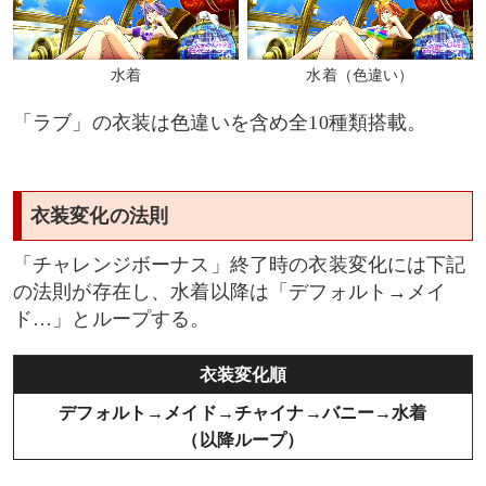
水着
水着（色違い）
「ラブ」の衣装は色違いを含め全10種類搭載。
衣装変化の法則
「チャレンジボーナス」終了時の衣装変化には下記
の法則が存在し、水着以降は「デフォルト→メイ
ド…」とループする。
衣装変化順
デフォルト→メイド→チャイナ→バニー→水着
（以降ループ）