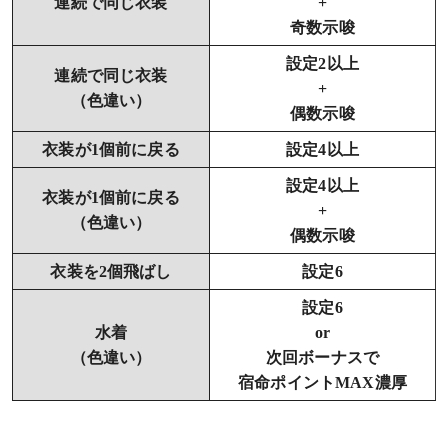
連続で同じ衣装
+
奇数示唆
設定2以上
連続で同じ衣装
+
（色違い）
偶数示唆
衣装が1個前に戻る
設定4以上
設定4以上
衣装が1個前に戻る
+
（色違い）
偶数示唆
衣装を2個飛ばし
設定6
設定6
水着
or
（色違い）
次回ボーナスで
宿命ポイントMAX濃厚