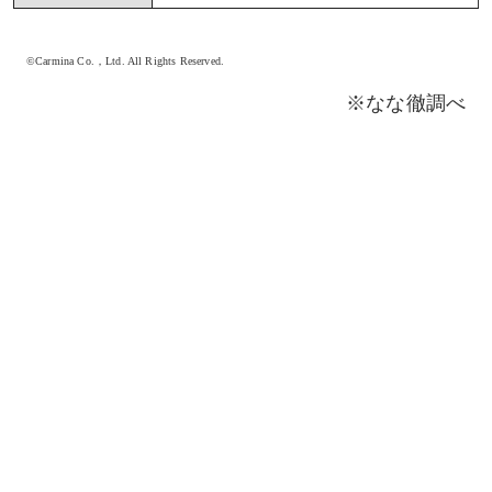
©Carmina Co.，Ltd. All Rights Reserved.
※なな徹調べ