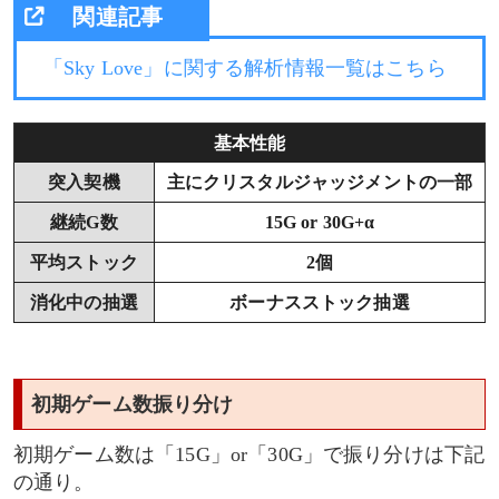
「Sky Love」に関する解析情報一覧はこちら
基本性能
突入契機
主にクリスタルジャッジメントの一部
継続G数
15G or 30G+α
平均ストック
2個
消化中の抽選
ボーナスストック抽選
初期ゲーム数振り分け
初期ゲーム数は「15G」or「30G」で振り分けは下記
の通り。