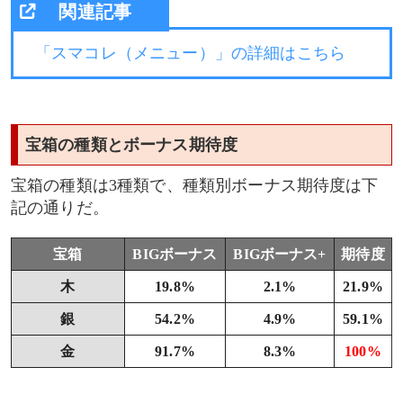
「スマコレ（メニュー）」の詳細はこちら
宝箱の種類とボーナス期待度
宝箱の種類は3種類で、種類別ボーナス期待度は下
記の通りだ。
宝箱
BIGボーナス
BIGボーナス+
期待度
木
19.8%
2.1%
21.9%
銀
54.2%
4.9%
59.1%
金
91.7%
8.3%
100%