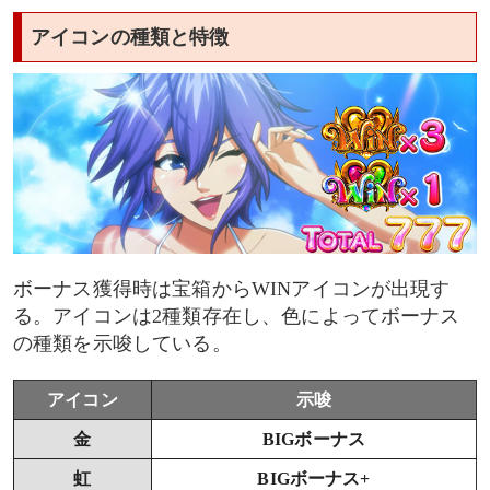
アイコンの種類と特徴
ボーナス獲得時は宝箱からWINアイコンが出現す
る。アイコンは2種類存在し、色によってボーナス
の種類を示唆している。
アイコン
示唆
金
BIGボーナス
虹
BIGボーナス+