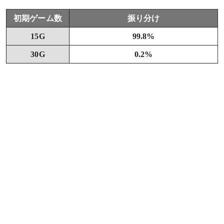
初期ゲーム数
振り分け
15G
99.8%
30G
0.2%