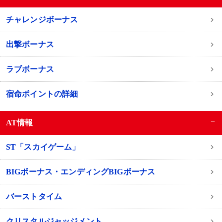
チャレンジボーナス
出撃ボーナス
ラブボーナス
宿命ポイントの詳細
−
AT情報
ST「スカイゲーム」
BIGボーナス・エンディングBIGボーナス
バーストタイム
クリスタルジャッジメント