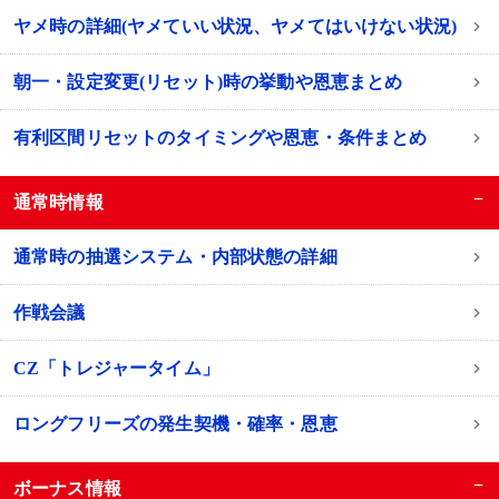
ヤメ時の詳細(ヤメていい状況、ヤメてはいけない状況)
朝一・設定変更(リセット)時の挙動や恩恵まとめ
有利区間リセットのタイミングや恩恵・条件まとめ
−
通常時情報
通常時の抽選システム・内部状態の詳細
作戦会議
CZ「トレジャータイム」
ロングフリーズの発生契機・確率・恩恵
−
ボーナス情報