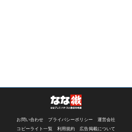
お問い合わせ
プライバシーポリシー
運営会社
コピーライト一覧
利用規約
広告掲載について