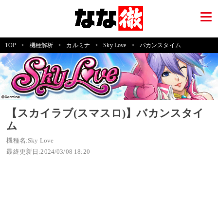
TOP
>
機種解析
>
カルミナ
>
Sky Love
>
バカンスタイム
【スカイラブ(スマスロ)】バカンスタイ
ム
機種名:Sky Love
最終更新日:2024/03/08 18:20