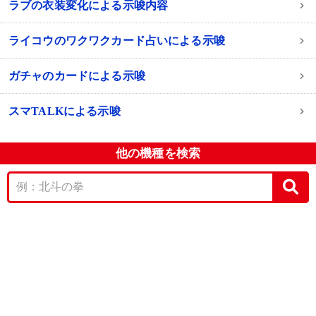
ラブの衣装変化による示唆内容
ライコウのワクワクカード占いによる示唆
ガチャのカードによる示唆
スマTALKによる示唆
他の機種を検索