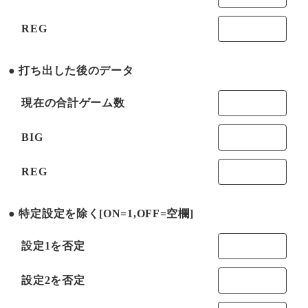
REG
打ち出した後のデータ
現在の合計ゲーム数
BIG
REG
特定設定を除く[ON=1,OFF=空欄]
設定1を否定
設定2を否定