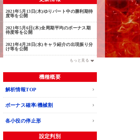
2021年5月13日(木)
ゆりパート中の勝利期待
度等を公開
2021年5月6日(木)
全周期平均のボーナス期
待度等を公開
2021年4月28日(水)
キャラ紹介の出現振り分
け等を公開
もっと見る
機種概要
解析情報TOP
ボーナス確率/機械割
各小役の停止形
設定判別