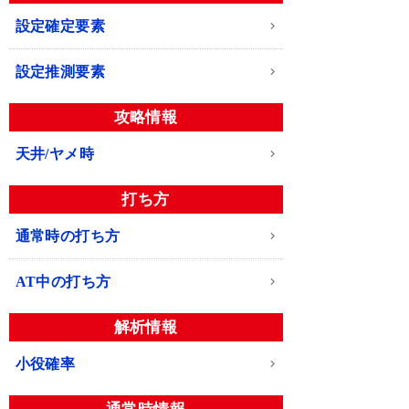
設定確定要素
設定推測要素
攻略情報
天井/ヤメ時
打ち方
通常時の打ち方
AT中の打ち方
解析情報
小役確率