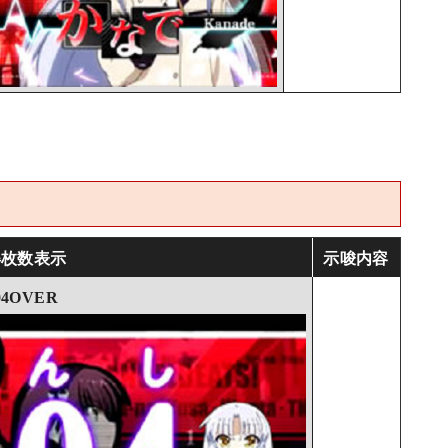
得枚数表示
示唆内容
04OVER