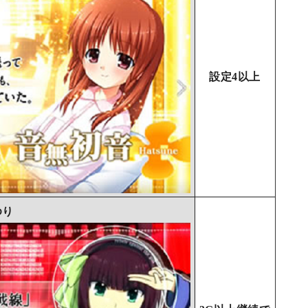
設定4以上
ゆり