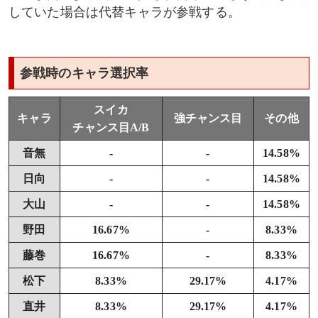
していた場合は代替キャラが参戦する。
参戦時のキャラ選択率
スイカ
キャラ
強チャンス目
その他
チャンス目A/B
音無
-
-
14.58%
日向
-
-
14.58%
大山
-
-
14.58%
野田
16.67%
-
8.33%
藤巻
16.67%
-
8.33%
松下
8.33%
29.17%
4.17%
直井
8.33%
29.17%
4.17%