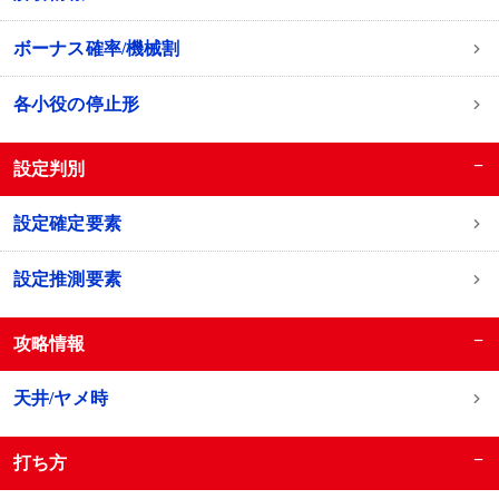
ボーナス確率/機械割
各小役の停止形
−
設定判別
設定確定要素
設定推測要素
−
攻略情報
天井/ヤメ時
−
打ち方