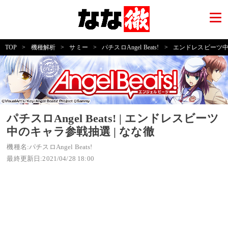
TOP
>
機種解析
>
サミー
>
パチスロAngel Beats!
>
エンドレスビーツ
パチスロAngel Beats! | エンドレスビーツ
中のキャラ参戦抽選 | なな徹
機種名:パチスロAngel Beats!
最終更新日:2021/04/28 18:00