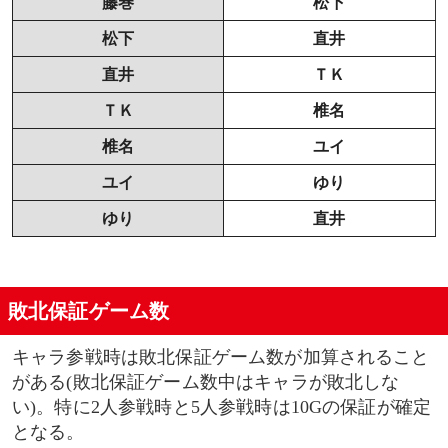
藤巻
松下
松下
直井
直井
ＴＫ
ＴＫ
椎名
椎名
ユイ
ユイ
ゆり
ゆり
直井
敗北保証ゲーム数
キャラ参戦時は敗北保証ゲーム数が加算されること
がある(敗北保証ゲーム数中はキャラが敗北しな
い)。特に2人参戦時と5人参戦時は10Gの保証が確定
となる。