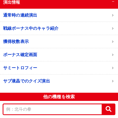
−
演出情報
通常時の連続演出
戦線ボーナス中のキャラ紹介
獲得枚数表示
ボーナス確定画面
サミートロフィー
サブ液晶でのクイズ演出
他の機種を検索