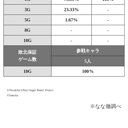
3G
23.33%
-
5G
1.67%
-
8G
-
-
10G
-
-
参戦キャラ
敗北保証
ゲーム数
5人
10G
100%
©VisualArt’s/Key/Angel Beats! Project
©Sammy
※なな徹調べ