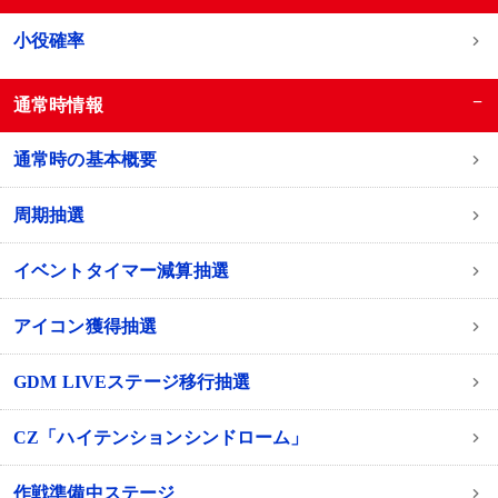
小役確率
−
通常時情報
通常時の基本概要
周期抽選
イベントタイマー減算抽選
アイコン獲得抽選
GDM LIVEステージ移行抽選
CZ「ハイテンションシンドローム」
作戦準備中ステージ