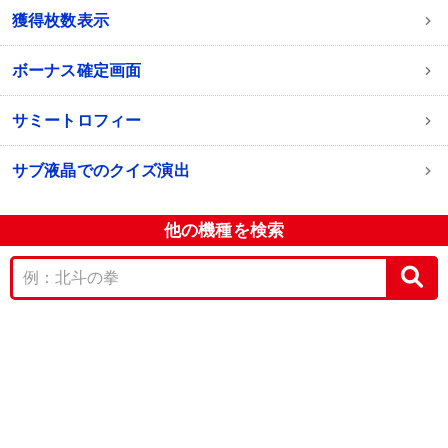
獲得枚数表示
ボーナス確定画面
サミートロフィー
サブ液晶でのクイズ演出
他の機種を検索