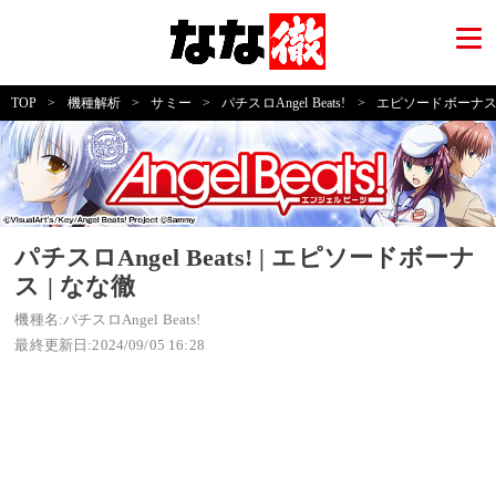
TOP
>
機種解析
>
サミー
>
パチスロAngel Beats!
>
エピソードボーナ
パチスロAngel Beats! | エピソードボーナ
ス | なな徹
機種名:パチスロAngel Beats!
最終更新日:2024/09/05 16:28