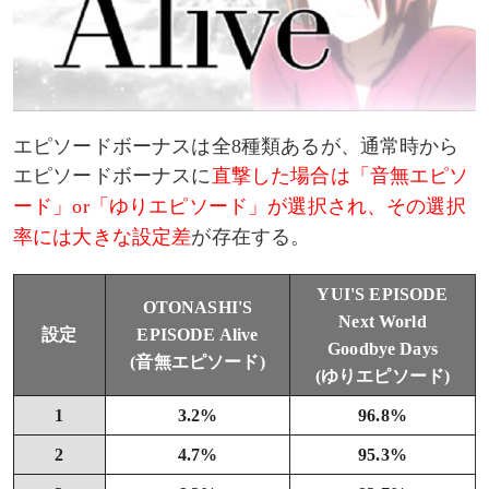
エピソードボーナスは全8種類あるが、通常時から
エピソードボーナスに
直撃した場合は「音無エピソ
ード」or「ゆりエピソード」が選択され、その選択
率には大きな設定差
が存在する。
YUI'S EPISODE
OTONASHI'S
Next World
設定
EPISODE Alive
Goodbye Days
(音無エピソード)
(ゆりエピソード)
1
3.2%
96.8%
2
4.7%
95.3%