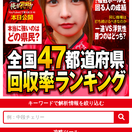
キーワードで解析情報を絞り込む