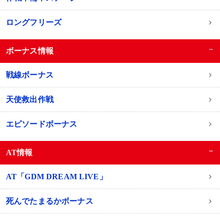
ロングフリーズ
−
ボーナス情報
戦線ボーナス
天使救出作戦
エピソードボーナス
−
AT情報
AT「GDM DREAM LIVE」
死んでたまるかボーナス