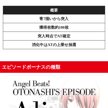
概要
青7揃いから突入
獲得枚数約100枚
突入時点でAT確定
消化中はATの上乗せ抽選
エピソードボーナスの種類