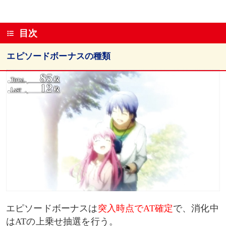
目次
エピソードボーナスの種類
エピソードボーナスは
突入時点でAT確定
で、消化中
はATの上乗せ抽選を行う。